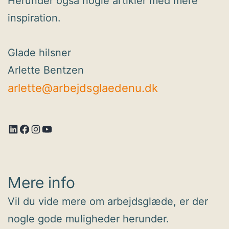
Herunder også nogle artikler med mere
inspiration.
Glade hilsner
Arlette Bentzen
arlette@arbejdsglaedenu.dk
LinkedIn
Facebook
Instagram
YouTube
Mere info
Vil du vide mere om arbejdsglæde, er der
nogle gode muligheder herunder.