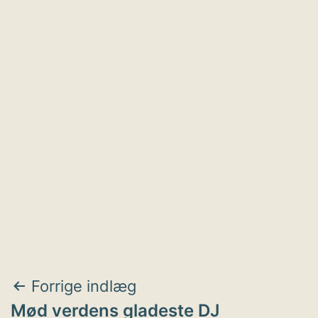
Indlægsnavigation
Forrige indlæg
Mød verdens gladeste DJ