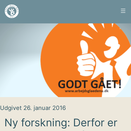
Fortsæt
til
Arbejdsglæde
indhold
nu
Udgivet
26. januar 2016
Ny forskning: Derfor er