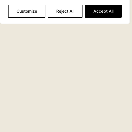
CVR 25938313
Customize
Reject All
Accept All
Det sidste nye fra bloggen
Gør mere af det, der allerede virker i
jeres team
Feriens positive effekt varer længere
end tidligere antaget
Mandagstip: Lav et lille
arbejdsglædeeftersyn
Tilbage på arbejde efter ferien: Sådan
får du en god start
4 spændende temaer på Arbejdsglæde