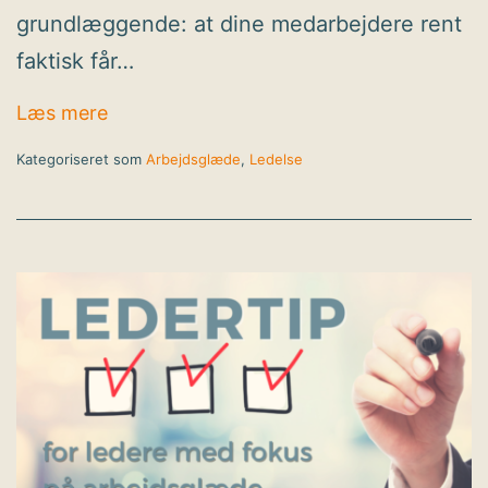
grundlæggende: at dine medarbejdere rent
faktisk får…
Sådan skaber du en feriekultur, der styrk
Læs mere
arbejdsglæden
Kategoriseret som
Arbejdsglæde
,
Ledelse