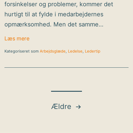
forsinkelser og problemer, kommer det
hurtigt til at fylde i medarbejdernes
opmærksomhed. Men det samme…
Det du anerkender vokser
Læs mere
Kategoriseret som
Arbejdsglæde
,
Ledelse
,
Ledertip
Indlægsinddelin
Ældre