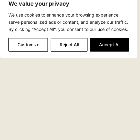
We value your privacy
We use cookies to enhance your browsing experience,
serve personalized ads or content, and analyze our traffic.
Kontakt os
By clicking "Accept All", you consent to our use of cookies.
Arbejdsglæde nu
Customize
Reject All
Accept All
2221 7741
Tlf.:
info@arbejdsglaedenu.dk
CVR 25938313
Det sidste nye fra bloggen
Gør mere af det, der allerede virker i
jeres team
Feriens positive effekt varer længere