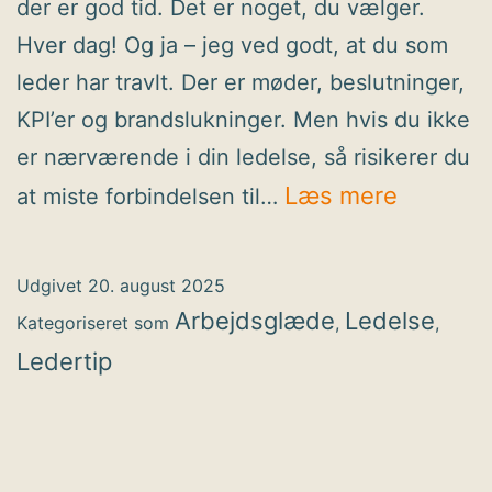
der er god tid. Det er noget, du vælger.
Hver dag! Og ja – jeg ved godt, at du som
leder har travlt. Der er møder, beslutninger,
KPI’er og brandslukninger. Men hvis du ikke
er nærværende i din ledelse, så risikerer du
Sådan
Læs mere
at miste forbindelsen til…
skaber
du
Udgivet
20. august 2025
nærvær
Arbejdsglæde
Ledelse
Kategoriseret som
,
,
ledelse
Ledertip