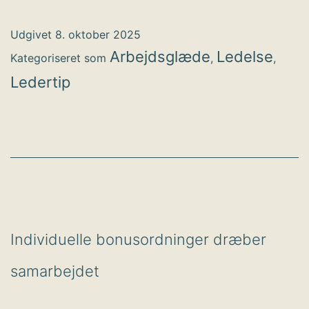
leder
du
Udgivet
8. oktober 2025
med
Arbejdsglæde
Ledelse
Kategoriseret som
,
,
mennesket
Ledertip
i
centrum
Individuelle bonusordninger dræber
samarbejdet