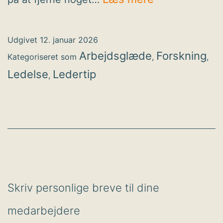
det
der
Udgivet
12. januar 2026
dræner
Arbejdsglæde
Forskning
Kategoriseret som
,
,
energi
Ledelse
Ledertip
,
og
arbejdsglæd
Skriv personlige breve til dine
medarbejdere