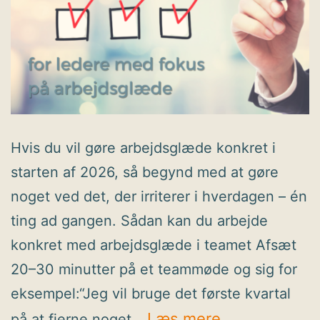
Hvis du vil gøre arbejdsglæde konkret i
starten af 2026, så begynd med at gøre
noget ved det, der irriterer i hverdagen – én
ting ad gangen. Sådan kan du arbejde
konkret med arbejdsglæde i teamet Afsæt
20–30 minutter på et teammøde og sig for
eksempel:“Jeg vil bruge det første kvartal
Fjern
Læs mere
på at fjerne noget…