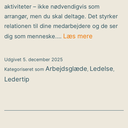
aktiviteter – ikke nødvendigvis som
arrangør, men du skal deltage. Det styrker
relationen til dine medarbejdere og de ser
Skriv
Læs mere
dig som menneske.…
personlige
breve
Udgivet
5. december 2025
til
Arbejdsglæde
Ledelse
Kategoriseret som
,
,
dine
Ledertip
medarbejde