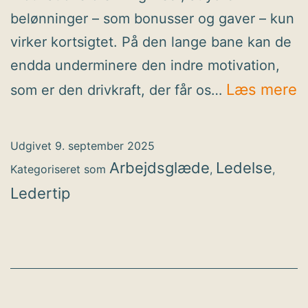
belønninger – som bonusser og gaver – kun
virker kortsigtet. På den lange bane kan de
endda underminere den indre motivation,
I
Læs mere
som er den drivkraft, der får os…
b
d
Udgivet
9. september 2025
s
Arbejdsglæde
Ledelse
Kategoriseret som
,
,
Ledertip