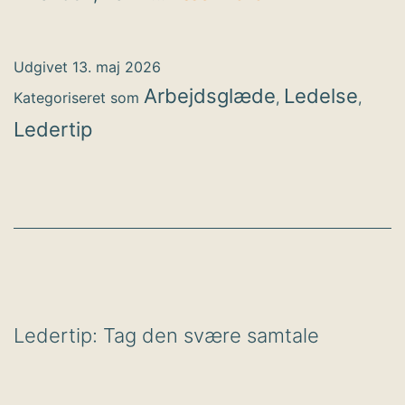
Sådan
bevarer
Udgivet
13. maj 2026
du
Arbejdsglæde
Ledelse
Kategoriseret som
,
,
den
Ledertip
faglige
sparring
i
en
hverdag
med
Ledertip: Tag den svære samtale
AI