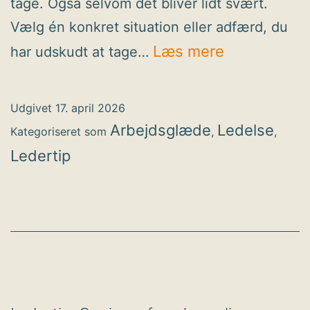
tage. Også selvom det bliver lidt svært.
Vælg én konkret situation eller adfærd, du
Ledertip:
Læs mere
har udskudt at tage…
Tag
den
Udgivet
17. april 2026
svære
Arbejdsglæde
Ledelse
Kategoriseret som
,
,
samtale
Ledertip