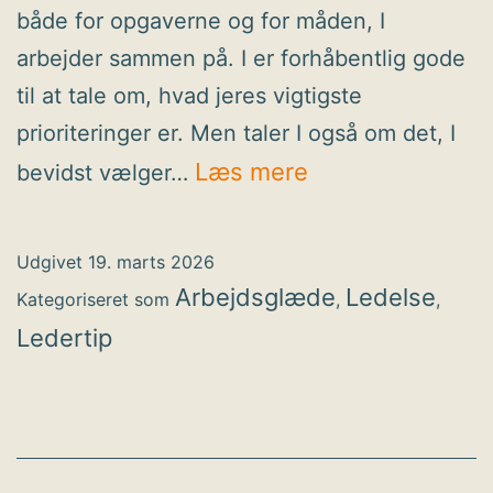
både for opgaverne og for måden, I
arbejder sammen på. I er forhåbentlig gode
til at tale om, hvad jeres vigtigste
prioriteringer er. Men taler I også om det, I
Ledertip:
Læs mere
bevidst vælger…
Gør
jeres
Udgivet
19. marts 2026
fravalg
Arbejdsglæde
Ledelse
Kategoriseret som
,
,
synlige
Ledertip