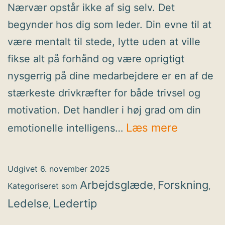
Nærvær opstår ikke af sig selv. Det
begynder hos dig som leder. Din evne til at
være mentalt til stede, lytte uden at ville
fikse alt på forhånd og være oprigtigt
nysgerrig på dine medarbejdere er en af de
stærkeste drivkræfter for både trivsel og
motivation. Det handler i høj grad om din
Sådan
Læs mere
emotionelle intelligens…
leder
du
Udgivet
6. november 2025
med
Arbejdsglæde
Forskning
Kategoriseret som
,
,
emotione
Ledelse
Ledertip
,
intellige