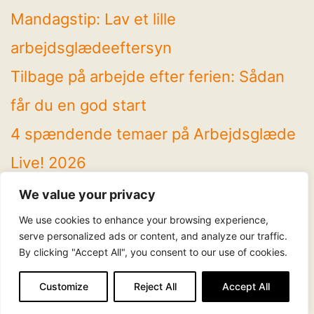
Mandagstip: Lav et lille
arbejdsglædeeftersyn
Tilbage på arbejde efter ferien: Sådan
får du en god start
4 spændende temaer på Arbejdsglæde
Live! 2026
Mandagstip: Brug sommeren til at rydde
We value your privacy
op
We use cookies to enhance your browsing experience,
serve personalized ads or content, and analyze our traffic.
By clicking "Accept All", you consent to our use of cookies.
Følg os
LinkedIn
Facebook
Instagram
YouTube
Customize
Reject All
Accept All