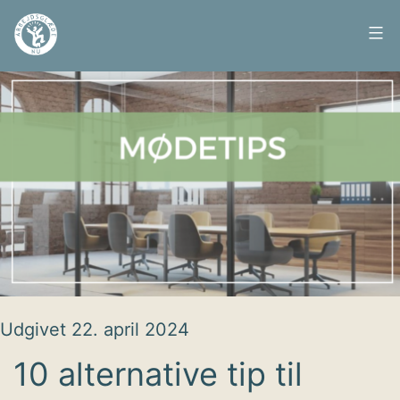
Fortsæt
til
Arbejdsglæde
indhold
nu
Udgivet
22. april 2024
10 alternative tip til