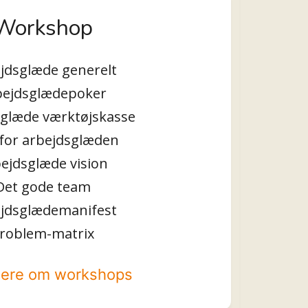
Workshop
jdsglæde generelt
bejdsglædepoker
glæde værktøjskasse
 for arbejdsglæden
ejdsglæde vision
Det gode team
jdsglædemanifest
roblem-matrix
ere om workshops