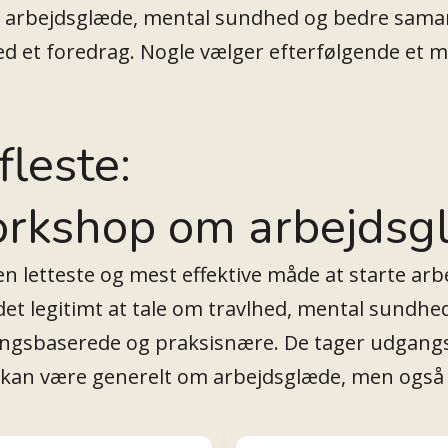
e arbejdsglæde, mental sundhed og bedre sama
ed et foredrag. Nogle vælger efterfølgende et m
fleste:
workshop om arbejds
en letteste og mest effektive måde at starte ar
r det legitimt at tale om travlhed, mental sundh
ngsbaserede og praksisnære. De tager udgangs
 kan være generelt om arbejdsglæde, men også ha