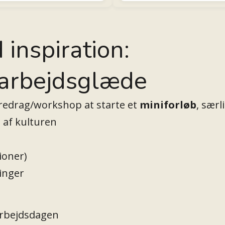
 inspiration:
 arbejdsglæde
redrag/workshop at starte et
miniforløb
, særl
l af kulturen
ioner)
ringer
arbejdsdagen