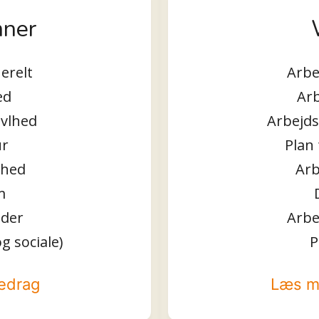
mner
erelt
Arbe
ed
Ar
avlhed
Arbejds
ur
Plan
ghed
Arb
m
der
Arbe
g sociale)
P
edrag
Læs m