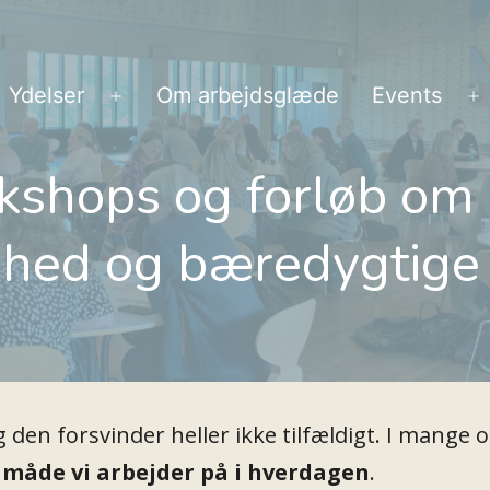
Ydelser
Om arbejdsglæde
Events
Åbn
Å
menu
m
kshops og forløb om
hed og bæredygtige
g den forsvinder heller ikke tilfældigt. I mange
n
måde vi arbejder på i hverdagen
.