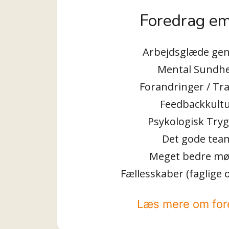
Foredrag e
Arbejdsglæde gen
Mental Sundh
Forandringer / Tr
Feedbackkult
Psykologisk Try
Det gode tea
Meget bedre mø
Fællesskaber (faglige o
Læs mere om for