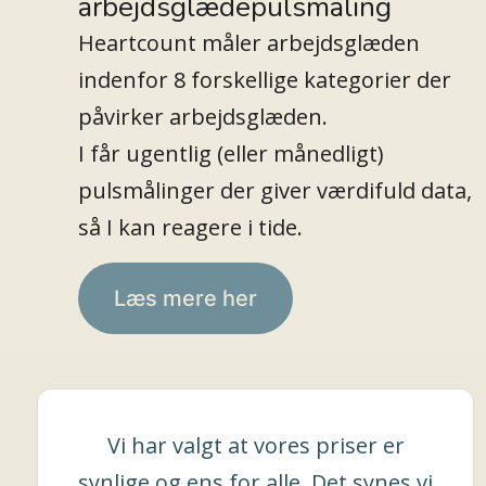
arbejdsglædepulsmåling
Heartcount måler arbejdsglæden
indenfor 8 forskellige kategorier der
påvirker arbejdsglæden.
I får ugentlig (eller månedligt)
pulsmålinger der giver værdifuld data,
så I kan reagere i tide.
Læs mere her
Vi har valgt at vores priser er
synlige og ens for alle. Det synes vi