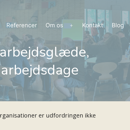
Referencer
Om os
Kontakt
Blog
bn
Åbn
enu
menu
 arbejdsglæde,
 arbejdsdage
 organisationer er udfordringen ikke