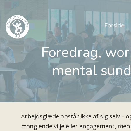
Fortsæt
til
Forside
indhold
Foredrag, wor
Arbejdsglæde
nu
mental sund
Arbejdsglæde opstår ikke af sig selv – o
manglende vilje eller engagement, me