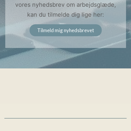
vores nyhedsbrev om arbejdsglæde,
kan du tilmelde dig lige her:
Tilmeld mig nyhedsbrevet