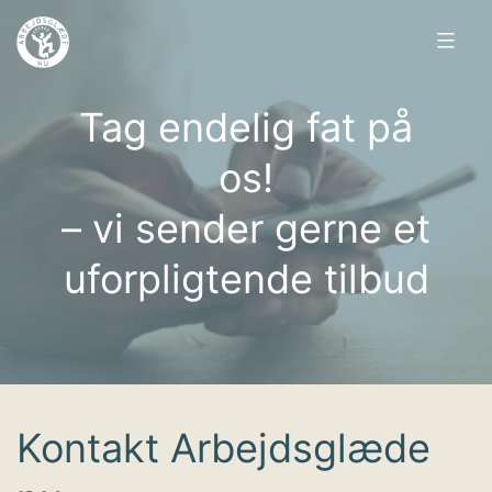
Fortsæt
til
indhold
Arbejdsglæde
Tag endelig fat på
nu
os!
– vi sender gerne et
uforpligtende tilbud
Kontakt Arbejdsglæde