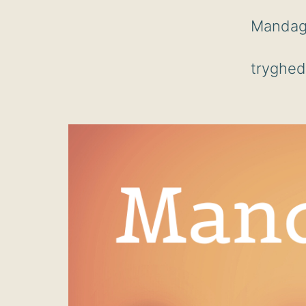
Mandags
tryghed