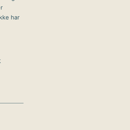
r
kke har
k