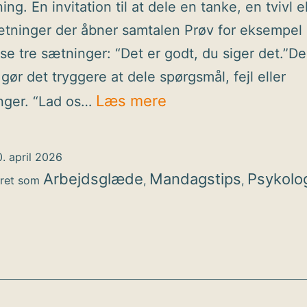
ning. En invitation til at dele en tanke, en tvivl e
ætninger der åbner samtalen Prøv for eksempel 
sse tre sætninger: “Det er godt, du siger det.”D
gør det tryggere at dele spørgsmål, fejl eller
Mandagstip:
Læs mere
nger. “Lad os…
3
sætninger
. april 2026
der
Arbejdsglæde
Mandagstips
Psykolo
eret som
,
,
kan
styrke
psykologisk
tryghed