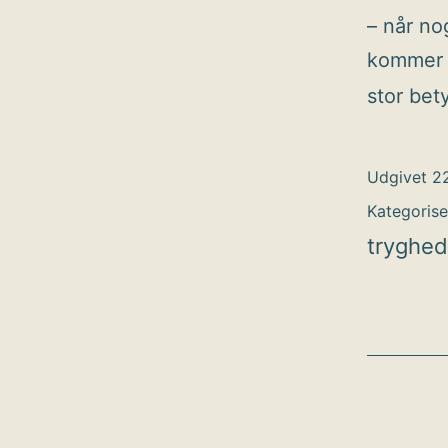
– når no
kommer m
stor bet
Udgivet
22
Kategoris
tryghed