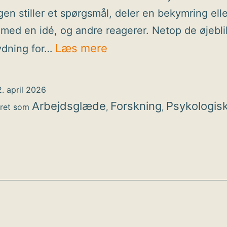
gen stiller et spørgsmål, deler en bekymring elle
ed en idé, og andre reagerer. Netop de øjebli
Hvad
Læs mere
ydning for…
forskningen
siger
. april 2026
om
Arbejdsglæde
Forskning
Psykologis
eret som
,
,
psykologisk
tryghed
i
hverdagen