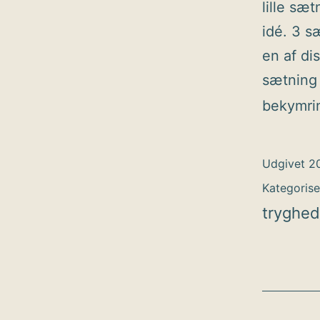
lille sæt
idé. 3 s
en af di
sætning 
bekymri
Udgivet
20
Kategoris
tryghed