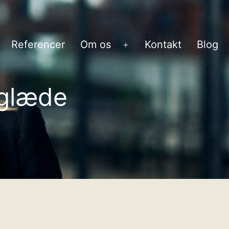
Referencer
Om os
Kontakt
Blog
bn
Åbn
enu
menu
sglæde