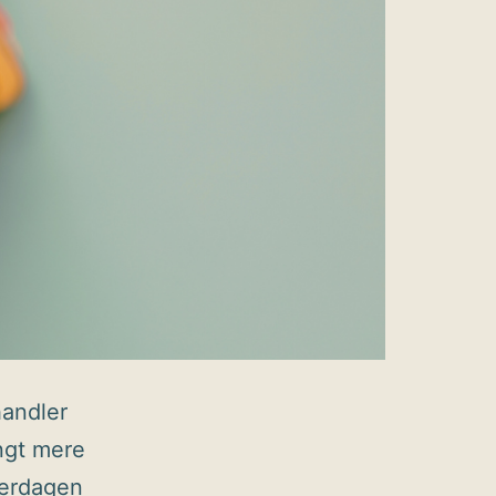
andler
angt mere
verdagen