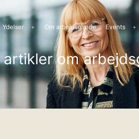
Ydelser
Om arbejdsglæde
Events
Åbn
Å
menu
m
 artikler om arbejd