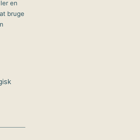
ller en
at bruge
en
gisk