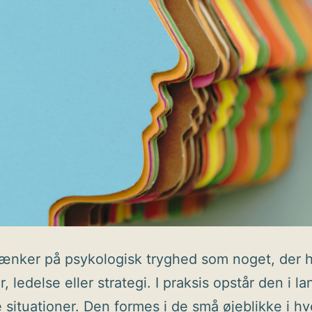
ænker på psykologisk tryghed som noget, der h
, ledelse eller strategi. I praksis opstår den i l
 situationer. Den formes i de små øjeblikke i h