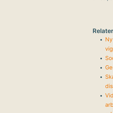
Relater
Ny
vig
So
Ge
Sk
di
Vi
arb