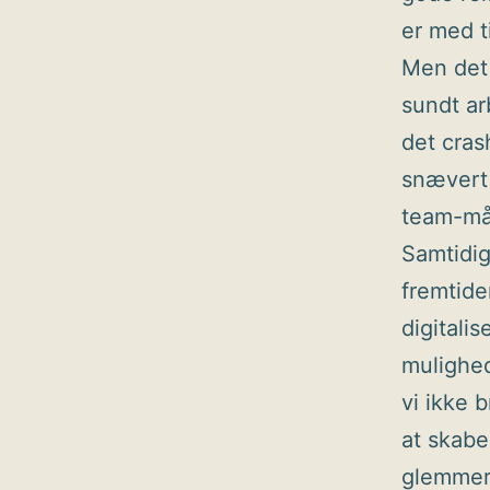
er med t
Men det 
sundt ar
det cras
snævert 
team-må
Samtidig
fremtide
digitali
mulighed
vi ikke 
at skab
glemmer