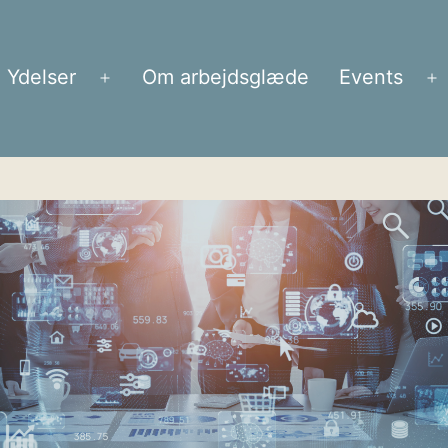
Ydelser
Om arbejdsglæde
Events
Åbn
Å
menu
m