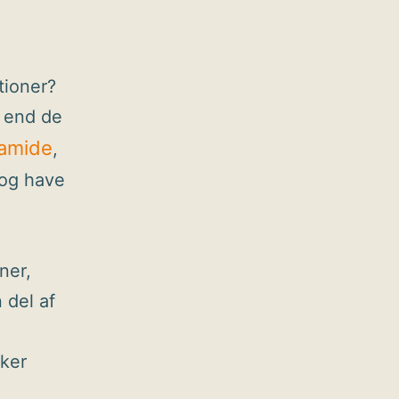
tioner?
 end de
amide
,
 og have
ner,
 del af
sker