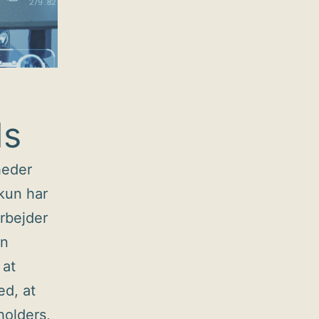
ds
heder
kun har
rbejder
an
 at
ed, at
holders,