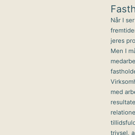
Fast
Når I se
fremtide
jeres pr
Men I må
medarbejd
fasthold
Virksomh
med arb
resultat
relation
tillidsf
trivsel,