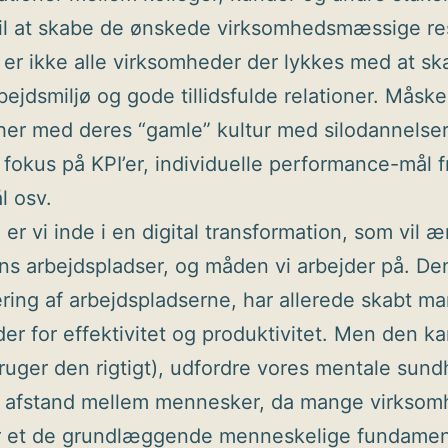
il at skabe de ønskede virksomhedsmæssige res
er ikke alle virksomheder der lykkes med at sk
bejdsmiljø og gode tillidsfulde relationer. Måske
her med deres “gamle” kultur med silodannelser
fokus på KPI’er, individuelle performance-mål f
l osv.
 er vi inde i en digital transformation, som vil 
ns arbejdspladser, og måden vi arbejder på. De
sering af arbejdspladserne, har allerede skabt m
er for effektivitet og produktivitet. Men den ka
bruger den rigtigt), udfordre vores mentale sun
e afstand mellem mennesker, da mange virksom
 et de grundlæggende menneskelige fundamen