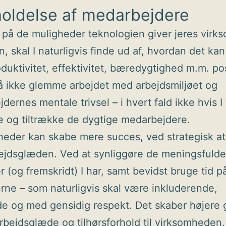
holdelse af medarbejdere
r på de muligheder teknologien giver jeres virk
n, skal I naturligvis finde ud af, hvordan det ka
oduktivitet, effektivitet, bæredygtighed m.m. pos
 ikke glemme arbejdet med arbejdsmiljøet og
ernes mentale trivsel – i hvert fald ikke hvis I 
e og tiltrække de dygtige medarbejdere.
eder kan skabe mere succes, ved strategisk at
ejdsglæden. Ved at synliggøre de meningsfulde
er (og fremskridt) I har, samt bevidst bruge tid p
erne – som naturligvis skal være inkluderende,
ulde og med gensidig respekt. Det skaber højere 
 arbejdsglæde og tilhørsforhold til virksomheden.