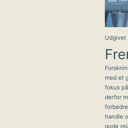
Udgivet
Fre
Forsknin
med et g
fokus på
derfor m
forbedre
handle o
gode rel