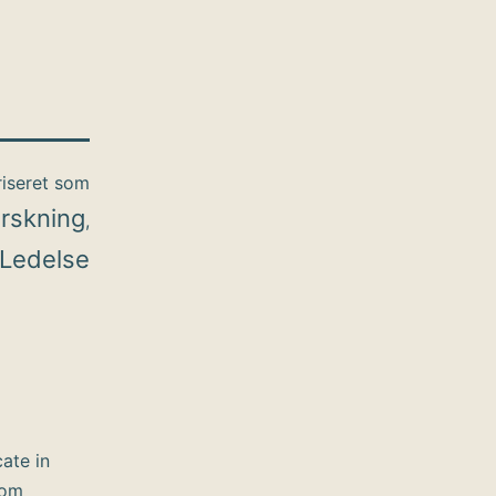
iseret som
rskning
,
Ledelse
cate in
som