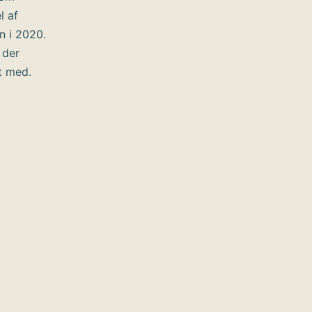
l af
n i 2020.
 der
t med.