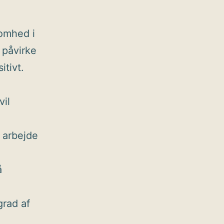
somhed i
n påvirke
itivt.
vil
 arbejde
å
grad af