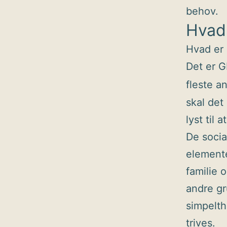
behov.
Hvad 
Hvad er 
Det er 
fleste a
skal det
lyst til 
De socia
elemente
familie 
andre gr
simpelth
trives.