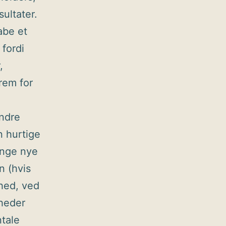
ultater.
abe et
 fordi
,
rem for
ændre
n hurtige
ange nye
n (hvis
dhed, ved
heder
tale