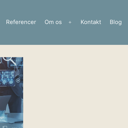
Referencer
Om os
Kontakt
Blog
bn
Åbn
enu
menu