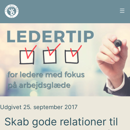
Fortsæt
til
Arbejdsglæde
indhold
nu
Udgivet
25. september 2017
Skab gode relationer til