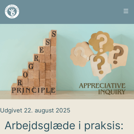
Fortsæt
til
Arbejdsglæde
indhold
nu
Udgivet
22. august 2025
Arbejdsglæde i praksis: