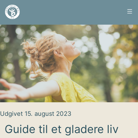
Fortsæt
til
Arbejdsglæde
indhold
nu
Udgivet
15. august 2023
Guide til et gladere liv