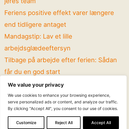
jeres team
Feriens positive effekt varer længere
end tidligere antaget
Mandagstip: Lav et lille
arbejdsglædeeftersyn
Tilbage på arbejde efter ferien: Sådan
får du en god start
4 spændende temaer på Arbejdsglæde
We value your privacy
Live! 2026
We use cookies to enhance your browsing experience,
serve personalized ads or content, and analyze our traffic.
By clicking "Accept All", you consent to our use of cookies.
Følg os
LinkedIn
Facebook
Instagram
YouTube
Customize
Reject All
Accept All