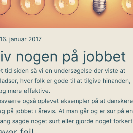
16. januar 2017
giv nogen på jobbet
t tid siden så vi en undersøgelse der viste at
adser, hvor folk er gode til at tilgive hinanden, 
og mere effektive.
esværre også oplevet eksempler på at danskere
g på jobbet i årevis. At man går og er sur på en
ng sagde noget surt eller gjorde noget forkert
aver fejl