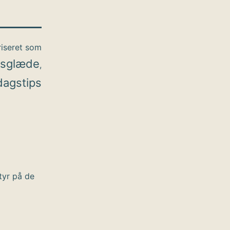
iseret som
dsglæde
,
agstips
tyr på de