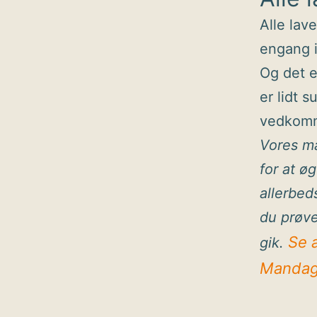
Alle lav
engang i
Og det e
er lidt s
vedkomme
Vores ma
for at ø
allerbed
du prøve
Se 
gik.
Mandag