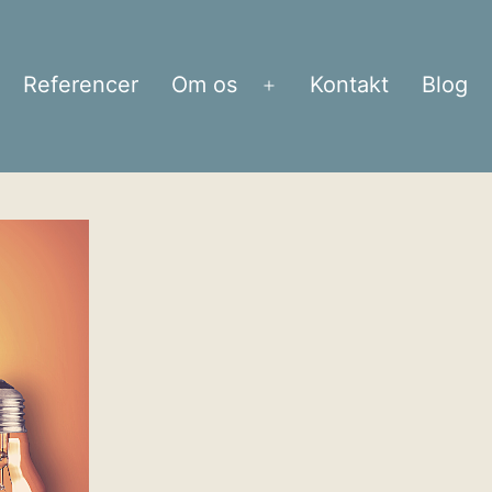
Referencer
Om os
Kontakt
Blog
bn
Åbn
enu
menu