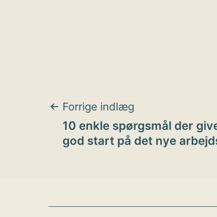
Indlægsnavigat
Forrige indlæg
10 enkle spørgsmål der give
god start på det nye arbejd