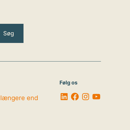
Følg os
LinkedIn
Facebook
Instagram
YouTube
r længere end