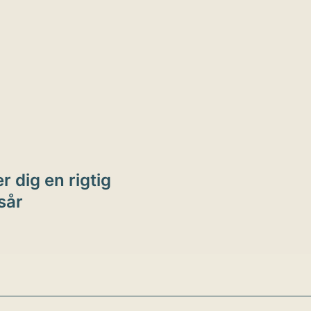
ion
r dig en rigtig
sår