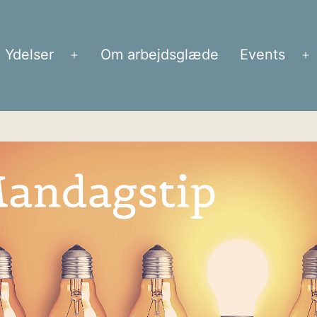
Ydelser
Om arbejdsglæde
Events
Åbn
Å
menu
m