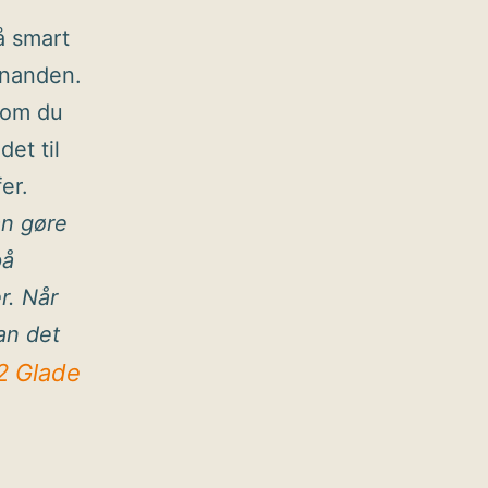
å smart
hinanden.
som du
det til
er.
an gøre
på
r. Når
an det
2 Glade