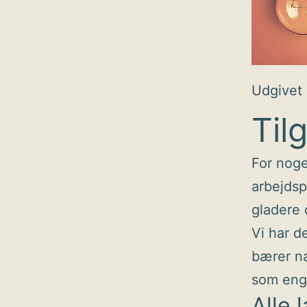
Udgivet
Til
For noge
arbejdspl
gladere 
Vi har d
bærer na
som enga
Alle l