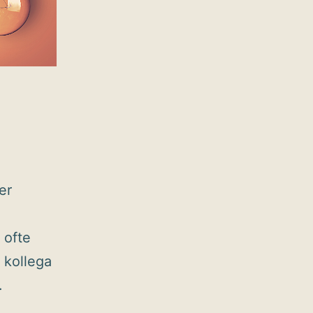
er
 ofte
 kollega
.