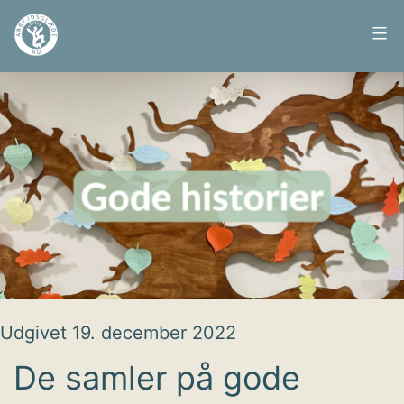
Fortsæt
til
Arbejdsglæde
indhold
nu
Udgivet
19. december 2022
De samler på gode