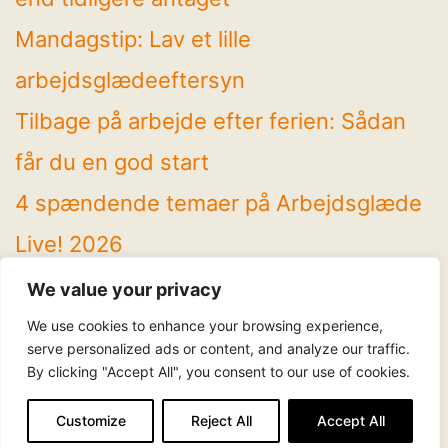
Mandagstip: Lav et lille
arbejdsglædeeftersyn
Tilbage på arbejde efter ferien: Sådan
får du en god start
4 spændende temaer på Arbejdsglæde
Live! 2026
Mandagstip: Brug sommeren til at rydde
We value your privacy
op
We use cookies to enhance your browsing experience,
serve personalized ads or content, and analyze our traffic.
By clicking "Accept All", you consent to our use of cookies.
Følg os
LinkedIn
Facebook
Instagram
YouTube
Customize
Reject All
Accept All