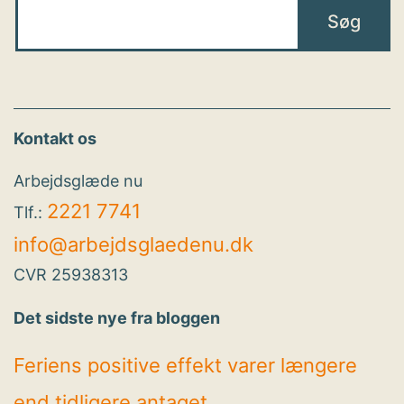
Kontakt os
Arbejdsglæde nu
2221 7741
Tlf.:
info@arbejdsglaedenu.dk
CVR 25938313
Det sidste nye fra bloggen
Feriens positive effekt varer længere
end tidligere antaget