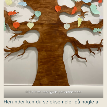
RCFs “træ” med gode patienthistorier
Herunder kan du se eksempler på nogle af