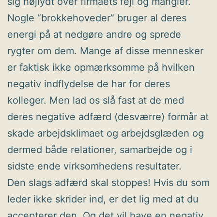
sig højlydt over firmaets fejl og mangler.
Nogle “brokkehoveder” bruger al deres
energi på at nedgøre andre og sprede
rygter om dem. Mange af disse mennesker
er faktisk ikke opmærksomme på hvilken
negativ indflydelse de har for deres
kolleger. Men lad os slå fast at de med
deres negative adfærd (desværre) formår at
skade arbejdsklimaet og arbejdsglæden og
dermed både relationer, samarbejde og i
sidste ende virksomhedens resultater.
Den slags adfærd skal stoppes! Hvis du som
leder ikke skrider ind, er det lig med at du
accepterer den. Og det vil have en negativ