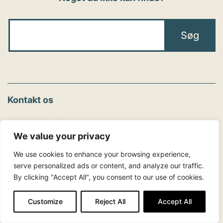
Kontakt os
Arbejdsglæde nu
We value your privacy
2221 7741
Tlf.:
We use cookies to enhance your browsing experience,
info@arbejdsglaedenu.dk
serve personalized ads or content, and analyze our traffic.
CVR 25938313
By clicking "Accept All", you consent to our use of cookies.
Det sidste nye fra bloggen
Customize
Reject All
Accept All