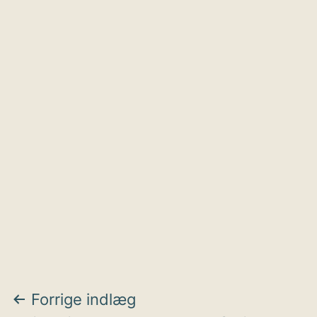
Indlægsnavigation
Forrige indlæg