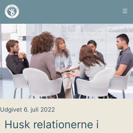
Fortsæt
til
Arbejdsglæde
indhold
nu
Udgivet
6. juli 2022
Husk relationerne i