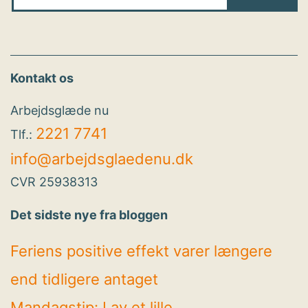
Kontakt os
Arbejdsglæde nu
2221 7741
Tlf.:
info@arbejdsglaedenu.dk
CVR 25938313
Det sidste nye fra bloggen
Feriens positive effekt varer længere
end tidligere antaget
Mandagstip: Lav et lille