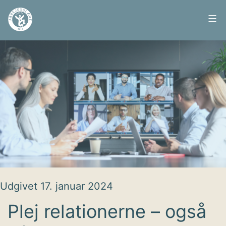
Fortsæt
til
Arbejdsglæde
indhold
nu
Udgivet
17. januar 2024
Plej relationerne – også