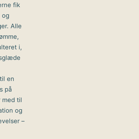
rne fik
g og
er. Alle
drømme,
lteret i,
dsglæde
il en
s på
 med til
ation og
evelser –