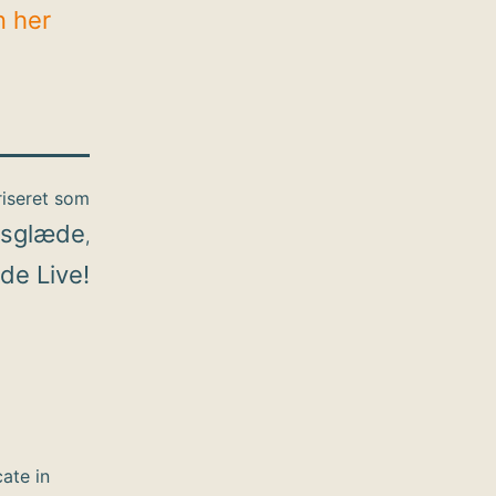
n her
iseret som
dsglæde
,
de Live!
cate in