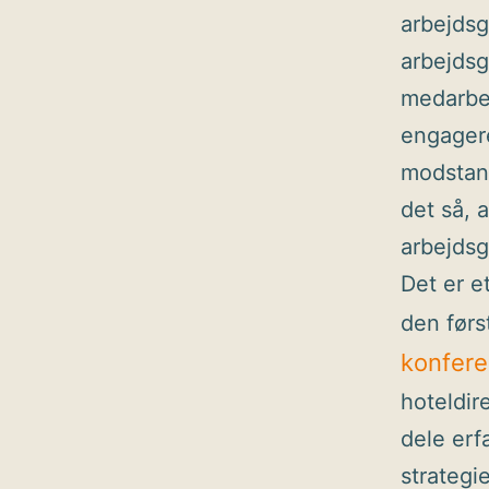
arbejdsg
arbejdsg
medarbej
engagere
modstand
det så, 
arbejdsg
Det er e
den førs
konfer
hoteldir
dele erf
strategi