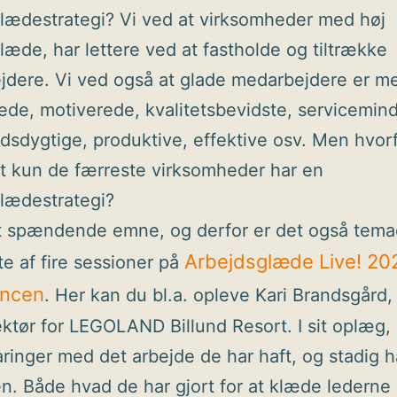
lædestrategi? Vi ved at virksomheder med høj
læde, har lettere ved at fastholde og tiltrække
dere. Vi ved også at glade medarbejdere er m
de, motiverede, kvalitetsbevidste, servicemin
sdygtige, produktive, effektive osv. Men hvorf
at kun de færreste virksomheder har en
lædestrategi?
t spændende emne, og derfor er det også temae
Arbejdsglæde Live! 20
te af fire sessioner på
encen
. Her kan du bl.a. opleve Kari Brandsgård,
ektør for LEGOLAND Billund Resort. I sit oplæg, v
aringer med det arbejde de har haft, og stadig 
en. Både hvad de har gjort for at klæde lederne p