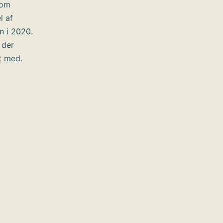
som
l af
n i 2020.
 der
t med.