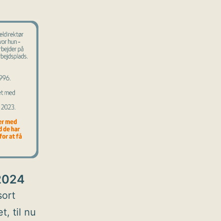
 2024
sort
, til nu