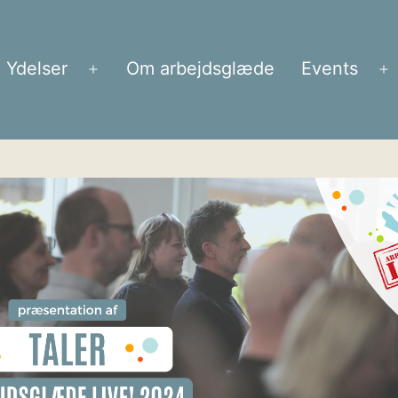
Ydelser
Om arbejdsglæde
Events
Åbn
Å
menu
m