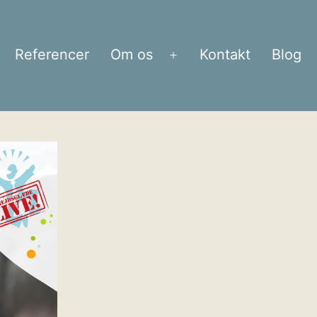
Referencer
Om os
Kontakt
Blog
bn
Åbn
enu
menu