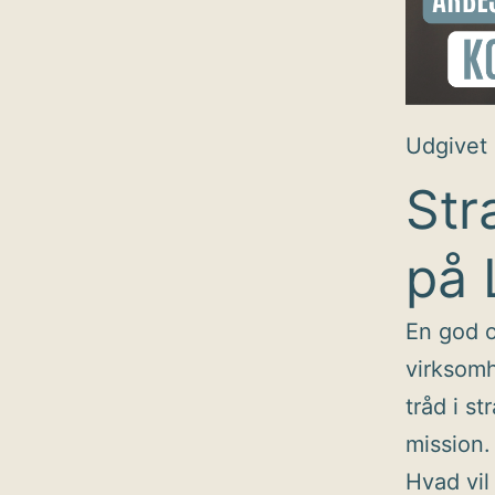
Udgivet
Str
på 
En god o
virksomh
tråd i st
mission.
Hvad vil