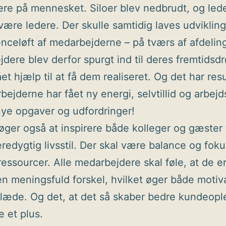
ere på mennesket. Siloer blev nedbrudt, og lede
at være ledere. Der skulle samtidig laves udviklin
celøft af medarbejderne – på tværs af afdeling
dere blev derfor spurgt ind til deres fremtids
et hjælp til at få dem realiseret. Og det har resu
bejderne har fået ny energi, selvtillid og arbej
ye opgaver og udfordringer!
søger også at inspirere både kolleger og gæster t
edygtig livsstil. Der skal være balance og foku
ressourcer. Alle medarbejdere skal føle, at de er
en meningsfuld forskel, hvilket øger både motiv
læde. Og det, at det så skaber bedre kundeopl
e et plus.