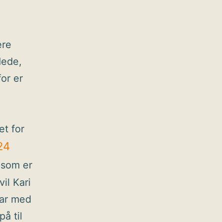
ere
dede,
or er
t for
24
 som er
il Kari
har med
å til