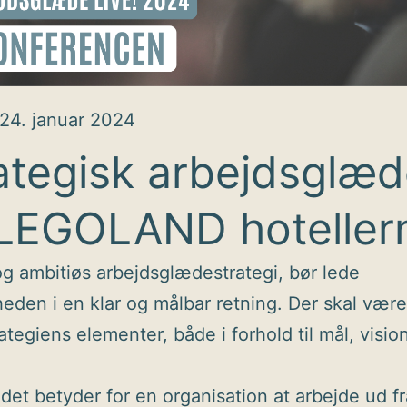
24. januar 2024
ategisk arbejdsglæ
LEGOLAND hoteller
g ambitiøs arbejdsglædestrategi, bør lede
eden i en klar og målbar retning. Der skal være
rategiens elementer, både i forhold til mål, visio
 det betyder for en organisation at arbejde ud f