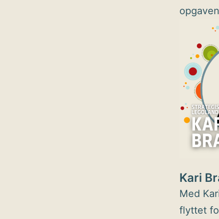
opgaven 
Kari B
Med Kari
flyttet 