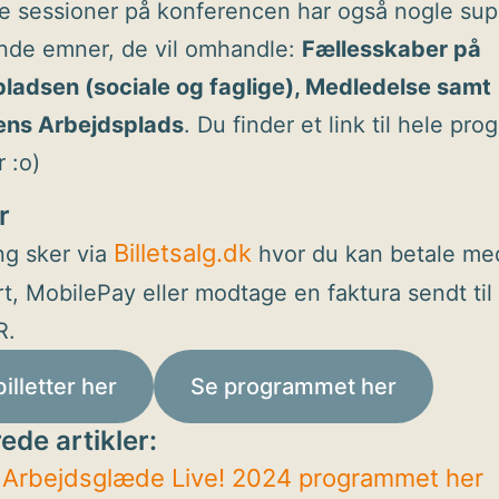
e sessioner på konferencen har også nogle sup
de emner, de vil omhandle:
Fællesskaber på
ladsen (sociale og faglige), Medledelse samt
ens Arbejdsplads
. Du finder et link til hele pr
 :o)
r
Billetsalg.dk
ng sker via
hvor du kan betale me
rt, MobilePay eller modtage en faktura sendt ti
R.
illetter her
Se programmet her
ede artikler:
 Arbejdsglæde Live! 2024 programmet her