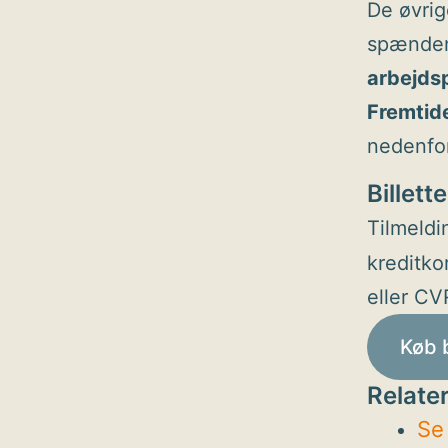
De øvrig
spænden
arbejdsp
Fremtid
nedenfor
Billette
Tilmeldi
kreditko
eller CV
Køb b
Relater
Se