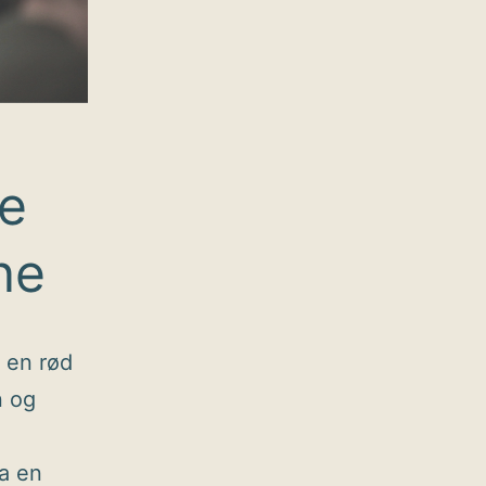
de
ne
 en rød
n og
ra en