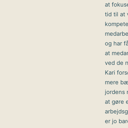
at fokus
tid til 
kompeten
medarbej
og har få
at medar
ved de n
Kari for
mere bær
jordens 
at gøre 
arbejdsg
er jo bar