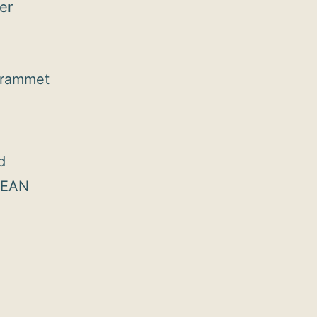
er
ogrammet
d
l EAN