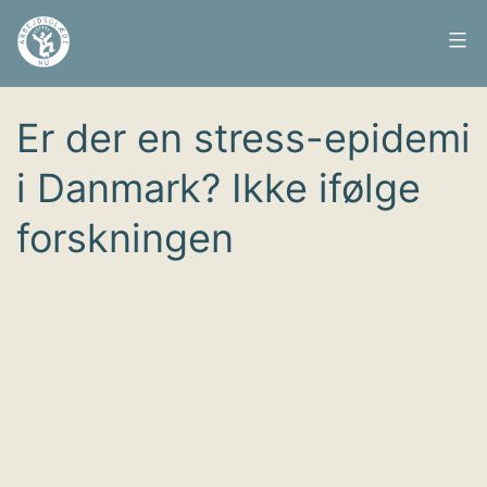
Fortsæt
til
Arbejdsglæde
Udgivet
3. juli 2017
indhold
nu
Er der en stress-epidemi
i Danmark? Ikke ifølge
forskningen