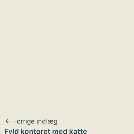
Indlægsnavigation
Forrige indlæg
Fyld kontoret med katte