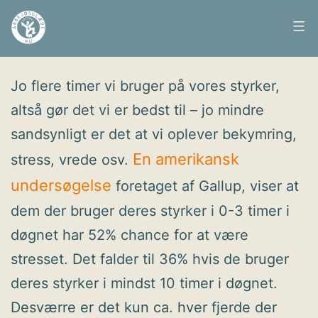
Fortsæt
til
Arbejdsglæde
Udgivet
20. februar 2013
indhold
nu
Jo flere timer vi bruger på vores styrker,
altså gør det vi er bedst til – jo mindre
sandsynligt er det at vi oplever bekymring,
En amerikansk
stress, vrede osv.
undersøgelse
foretaget af Gallup, viser at
dem der bruger deres styrker i 0-3 timer i
døgnet har 52% chance for at være
stresset. Det falder til 36% hvis de bruger
deres styrker i mindst 10 timer i døgnet.
Desværre er det kun ca. hver fjerde der