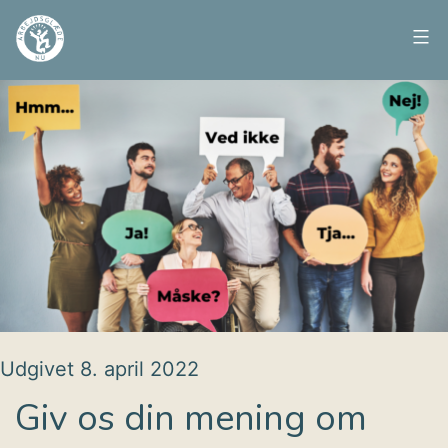
Fortsæt
til
Arbejdsglæde
indhold
nu
Udgivet
8. april 2022
Giv os din mening om