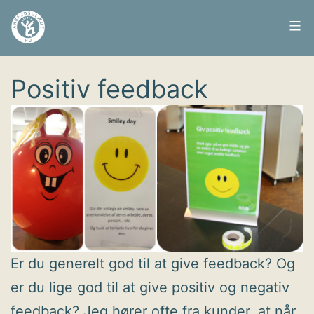
Fortsæt
til
Arbejdsglæde
Udgivet
11. september 2014
indhold
nu
Positiv feedback
Er du generelt god til at give feedback? Og
er du lige god til at give positiv og negativ
feedback? Jeg hører ofte fra kunder, at når