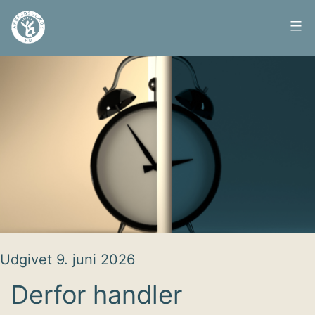
Fortsæt
til
Arbejdsglæde
indhold
nu
Udgivet
9. juni 2026
Derfor handler