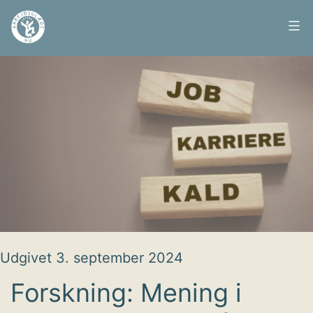
Fortsæt
til
Arbejdsglæde
indhold
nu
Udgivet
3. september 2024
Forskning: Mening i