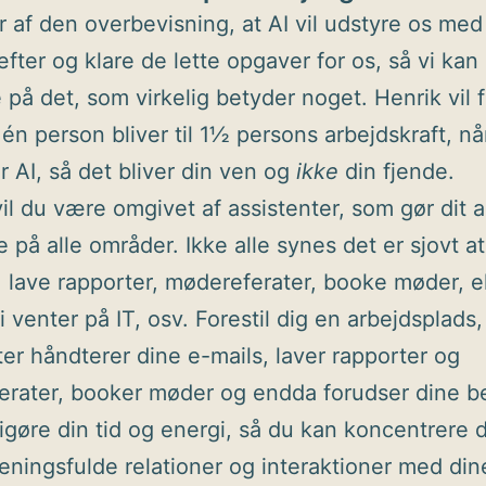
r af den overbevisning, at AI vil udstyre os med
fter og klare de lette opgaver for os, så vi kan
 på det, som virkelig betyder noget. Henrik vil 
én person bliver til 1½ persons arbejdskraft, når
 AI, så det bliver din ven og
ikke
din fjende.
il du være omgivet af assistenter, som gør dit a
på alle områder. Ikke alle synes det er sjovt at
, lave rapporter, mødereferater, booke møder, el
i venter på IT, osv. Forestil dig en arbejdsplads,
ter håndterer dine e-mails, laver rapporter og
rater, booker møder og endda forudser dine b
frigøre din tid og energi, så du kan koncentrere 
ningsfulde relationer og interaktioner med din