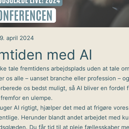
9. april 2024
mtiden med AI
kke tale fremtidens arbejdsplads uden at tale om
r os alle – uanset branche eller profession – og
orberede os bedst muligt, så AI bliver en fordel 
 fremfor en ulempe.
uger AI rigtigt, hjælper det med at frigøre vores t
ntlige. Herunder blandt andet arbejdet med ku
dsglæden. Du får tid til at pleje fællesskaber m