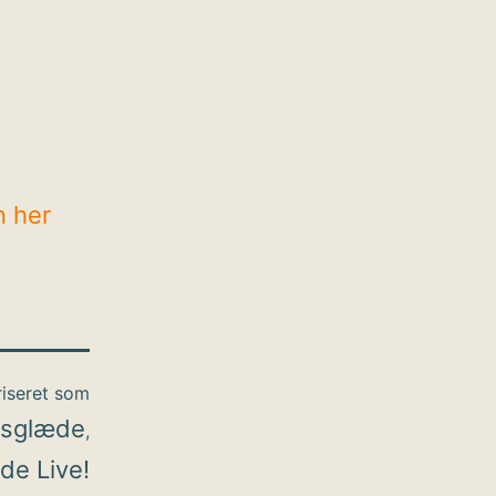
n her
iseret som
dsglæde
,
de Live!