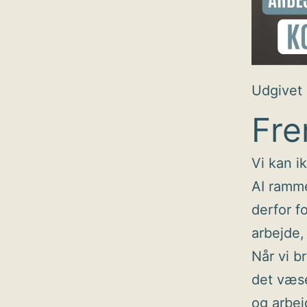
Udgivet
Fre
Vi kan i
AI ramme
derfor f
arbejde,
Når vi br
det væse
og arbej