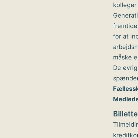
kolleger
Generati
fremtide
for at i
arbejdsm
måske er
De øvrig
spænden
Fællessk
Medlede
Billette
Tilmeldi
kreditko