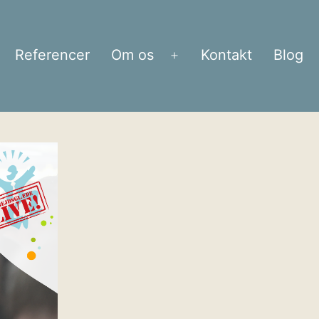
Referencer
Om os
Kontakt
Blog
bn
Åbn
enu
menu