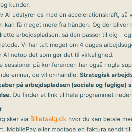
 og kunder.
v AI udstyrer os med en accelerationskraft, så v
n kan få meget mere fra hånden. Og der bliver
ndrette arbejdspladsen, så den passer til dig – og
etode. Vi har talt meget om 4 dages arbejdsug
 AI netop det som gør det til virkelighed.
e sessioner på konferencen har også nogle sup
de emner, de vil omhandle:
Strategisk arbejd
aber på arbejdspladsen (sociale og faglige) 
lse
. Du finder et link til hele programmet neden
r
Billetsalg.dk
ng sker via
hvor du kan betale me
rt, MobilePay eller modtage en faktura sendt ti