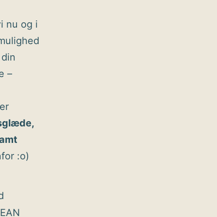
i nu og i
 mulighed
 din
e –
er
sglæde,
samt
for :o)
d
l EAN