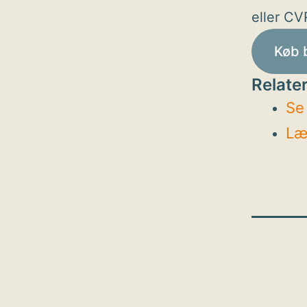
eller CV
Køb b
Relater
Se
Læ