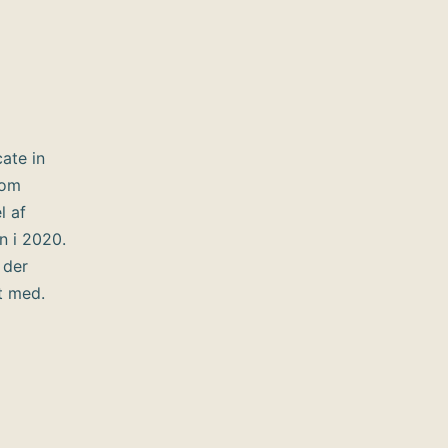
cate in
som
l af
n i 2020.
 der
t med.