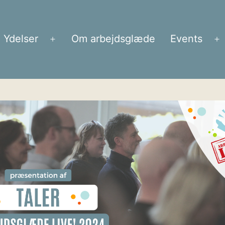
Ydelser
Om arbejdsglæde
Events
Åbn
Å
menu
m