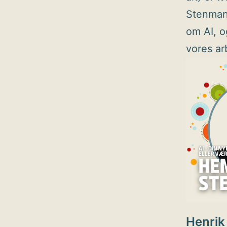
Stenmann
om AI, o
vores ar
Henrik