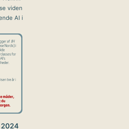
se viden
ende AI i
! 2024