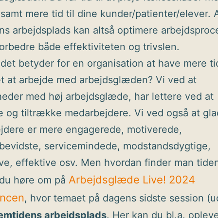
 samt mere tid til dine kunder/patienter/elever. 
ns arbejdsplads kan altså optimere arbejdsproc
orbedre både effektiviteten og trivslen.
 det betyder for en organisation at have mere tid
t at arbejde med arbejdsglæden? Vi ved at
eder med høj arbejdsglæde, har lettere ved at
e og tiltrække medarbejdere. Vi ved også at gl
jdere er mere engagerede, motiverede,
sbevidste, servicemindede, modstandsdygtige,
ve, effektive osv. Men hvordan finder man tide
Arbejdsglæde Live! 2024
 du høre om på
encen
, hvor temaet på dagens sidste session (ud
remtidens arbejdsplads
. Her kan du bl.a. oplev