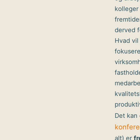
kolleger
fremtide
derved f
Hvad vil
fokusere
virksomh
fasthold
medarbe
kvalitet
produkti
Det kan
konfer
alt) er
f