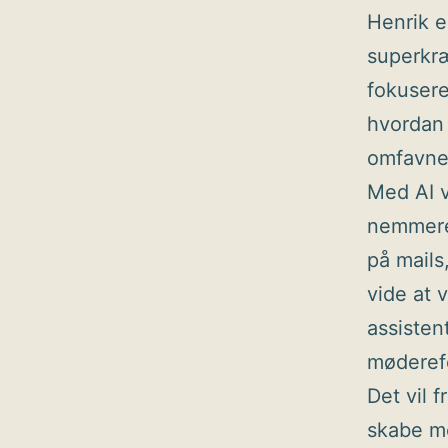
Henrik e
superkræ
fokusere
hvordan 
omfavner
Med AI v
nemmere 
på mails
vide at v
assisten
møderefe
Det vil 
skabe me