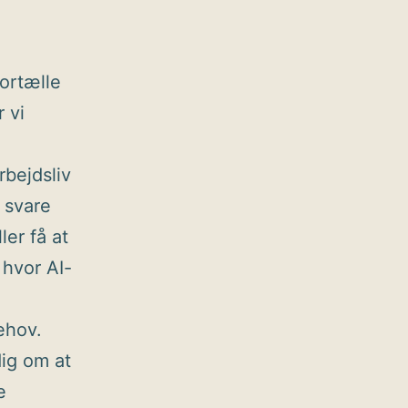
fortælle
 vi
rbejdsliv
 svare
ler få at
 hvor AI-
ehov.
dig om at
e