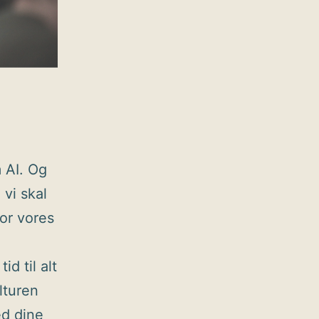
 AI. Og
 vi skal
for vores
id til alt
lturen
ed dine