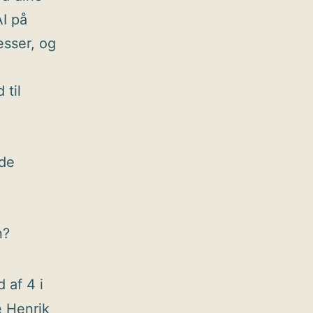
AI på
esser, og
 til
ade
n?
 af 4 i
e Henrik