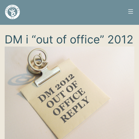
Fortsæt
til
Arbejdsglæde
Udgivet
2. juli 2012
indhold
nu
DM i “out of office” 2012