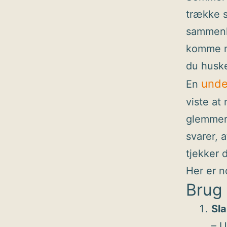
trække s
sammenhæ
komme ne
du husker
unde
En
viste at
glemmer 
svarer, 
tjekker d
Her er n
Brug 
Sla
– U