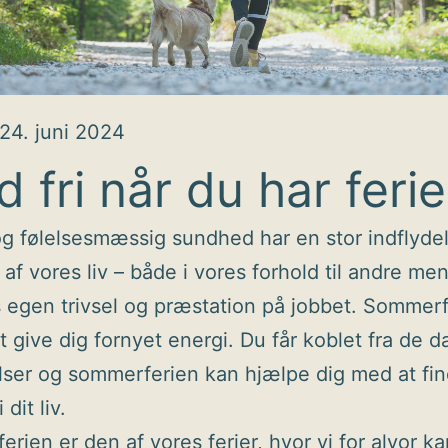
24. juni 2024
d fri når du har ferie
g følelsesmæssig sundhed har en stor indflyde
e af vores liv – både i vores forhold til andre m
 egen trivsel og præstation på jobbet. Sommerf
at give dig fornyet energi. Du får koblet fra de d
elser og sommerferien kan hjælpe dig med at fi
 dit liv.
rien er den af vores ferier, hvor vi for alvor ka