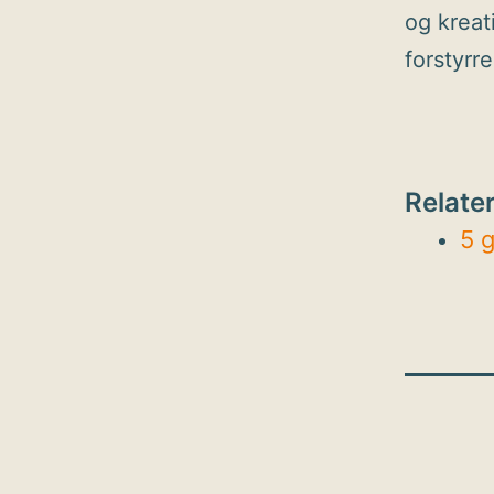
og kreat
forstyrr
Relater
5 g