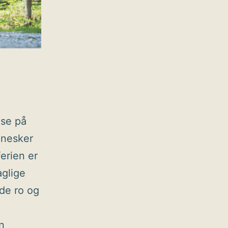
lse på
ennesker
erien er
aglige
nde ro og
n