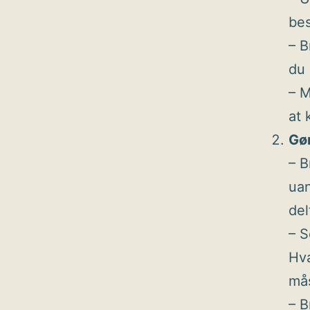
bes
– B
du 
– M
at 
Gør
– B
uan
del
– S
Hva
mås
– B