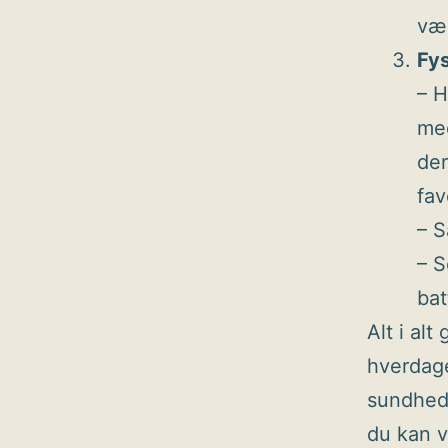
vær
Fys
– H
med
der
fav
– S
– S
bat
Alt i al
hverdage
sundhed,
du kan v