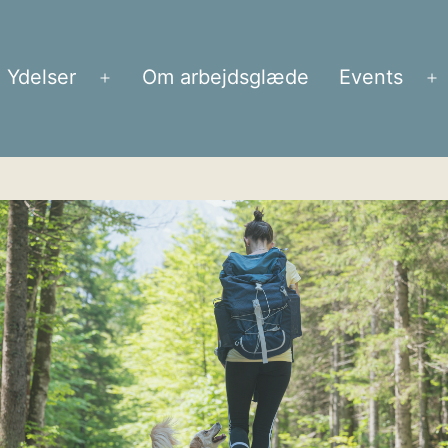
Ydelser
Om arbejdsglæde
Events
Åbn
Å
menu
m