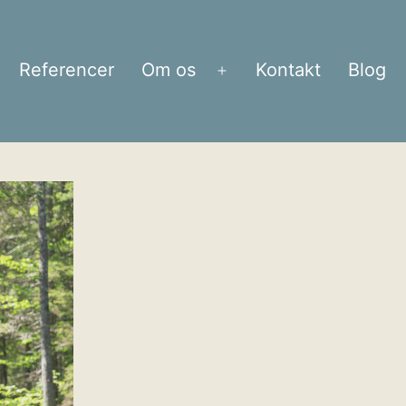
Referencer
Om os
Kontakt
Blog
bn
Åbn
enu
menu