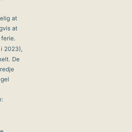
lig at
gvis at
ferie.
i 2023),
elt. De
tredje
egel
e:
de