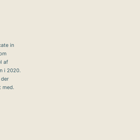
cate in
som
l af
n i 2020.
 der
t med.