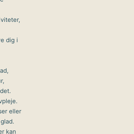
viteter,
e dig i
lad,
r,
ndet.
vpleje.
er eller
 glad.
er kan