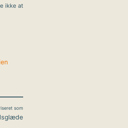
e ikke at
ien
iseret som
dsglæde