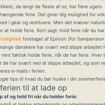
tikket, da langt de fleste af os, har flere ugers
ngende ferie. Det giver dig mulighed for virke
d i gear og restituere. Men det kræver naturli
 at holde ferie. Kort sagt: hold ferie når du har 
rsøgelse
foretaget af Epinion (for Sampension 
 mange danskere har svært ved slippe arbejdet h
rent faktisk holde ferie, når de har ferie. Hver 
at de har svært ved at slippe arbejdet, og som r
eres e-mails i ferien.
ogle tips til hvad du bør huske i din sommerferi
ferien til at lade op
p af og hold fri når du holder ferie:
ndgå at tjekke arbejdsmails og arbejdsrelatere