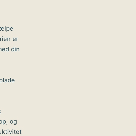
jælpe
rien er
med din
oplade
k
 op, og
ktivitet