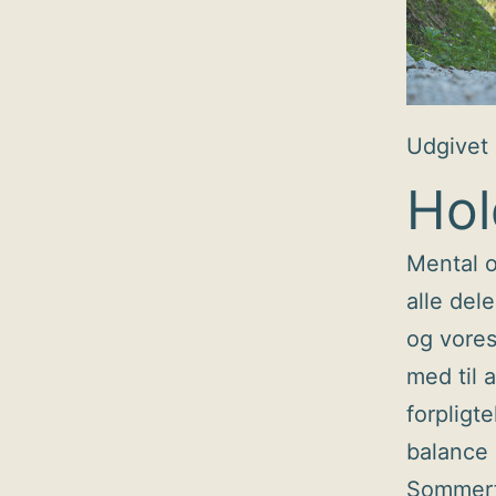
Udgivet
Hol
Mental o
alle del
og vores
med til 
forpligt
balance i
Sommerfe