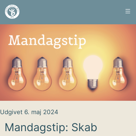
Fortsæt
til
Arbejdsglæde
indhold
nu
Udgivet
6. maj 2024
Mandagstip: Skab