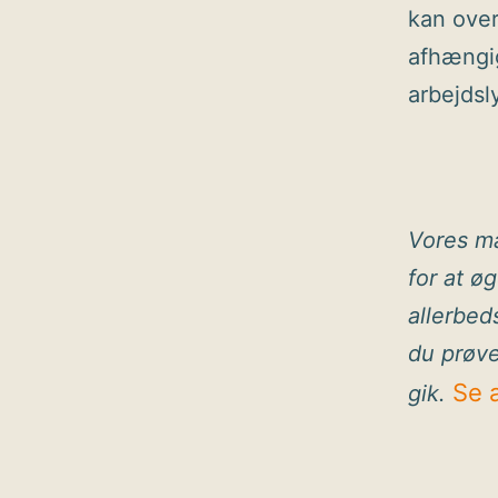
kan over
afhængig
arbejdsly
Vores ma
for at ø
allerbed
du prøve
Se 
gik.