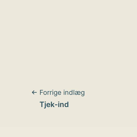
Indlægsnavigat
Forrige indlæg
Tjek-ind