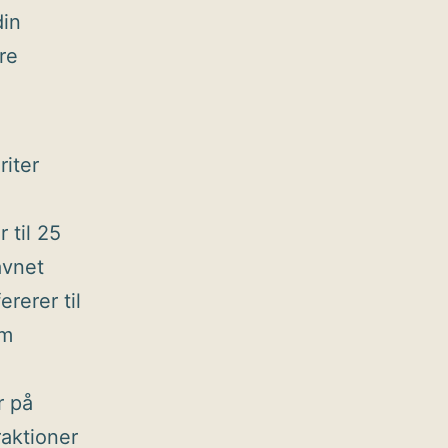
din
re
riter
r til 25
avnet
rerer til
om
r på
aktioner