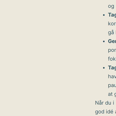
og 
Ta
kor
gå 
Ge
pom
fok
Tag
hav
pau
at 
Når du i
god idé 