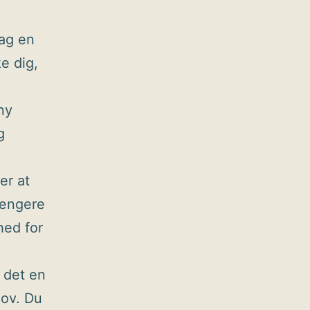
tag en
e dig,
ny
g
ter at
længere
hed for
 det en
ov. Du