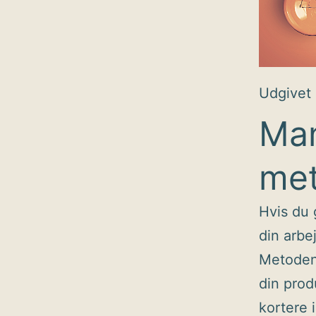
Udgivet
Man
me
Hvis du 
din arbe
Metoden 
din prod
kortere 