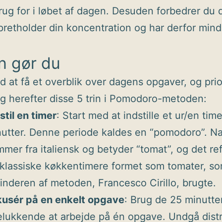
rug for i løbet af dagen. Desuden forbedrer du 
pretholder din koncentration og har derfor mind
n gør du
d at få et overblik over dagens opgaver, og prio
g herefter disse 5 trin i Pomodoro-metoden:
stil en timer
: Start med at indstille et ur/en time
utter. Denne periode kaldes en “pomodoro”. N
mer fra italiensk og betyder “tomat”, og det refe
klassiske køkkentimere formet som tomater, s
inderen af metoden, Francesco Cirillo, brugte.
kusér på en enkelt opgave
: Brug de 25 minutte
lukkende at arbejde på én opgave. Undgå distr