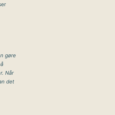
ser
an gøre
på
r. Når
an det