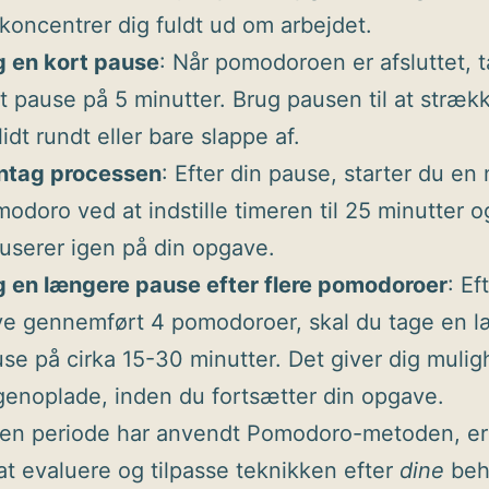
koncentrer dig fuldt ud om arbejdet.
g en kort pause
: Når pomodoroen er afsluttet, 
t pause på 5 minutter. Brug pausen til at strækk
lidt rundt eller bare slappe af.
ntag processen
: Efter din pause, starter du en 
odoro ved at indstille timeren til 25 minutter o
userer igen på din opgave.
 en længere pause efter flere pomodoroer
: Ef
e gennemført 4 pomodoroer, skal du tage en 
se på cirka 15-30 minutter. Det giver dig mulig
genoplade, inden du fortsætter din opgave.
 en periode har anvendt Pomodoro-metoden, er
at evaluere og tilpasse teknikken efter
dine
beh