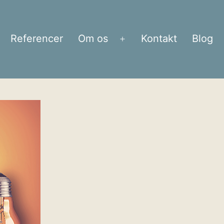
Referencer
Om os
Kontakt
Blog
bn
Åbn
enu
menu