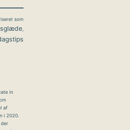
iseret som
dsglæde
,
agstips
cate in
som
l af
n i 2020.
 der