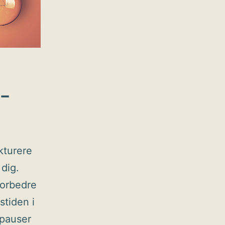
-
kturere
dig.
forbedre
stiden i
 pauser