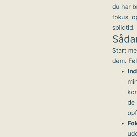
du har b
fokus, o
spildtid.
Såda
Start me
dem. Føl
Ind
min
kom
de 
opf
Fo
ude