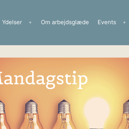
Ydelser
Om arbejdsglæde
Events
Åbn
Å
menu
m