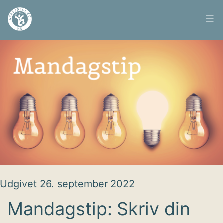
Fortsæt
til
Arbejdsglæde
indhold
nu
Udgivet
26. september 2022
Mandagstip: Skriv din