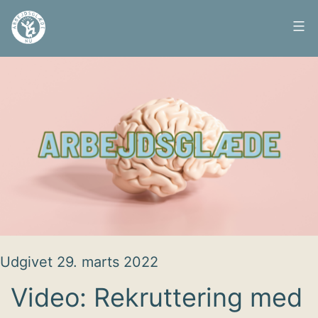
Fortsæt
til
Arbejdsglæde
indhold
nu
Udgivet
29. marts 2022
Video: Rekruttering med