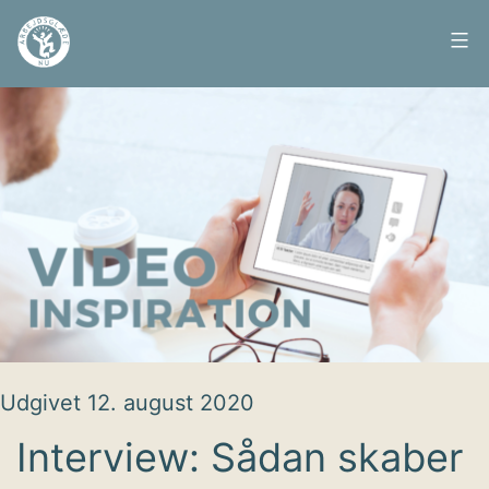
Fortsæt
til
Arbejdsglæde
indhold
nu
Udgivet
12. august 2020
Interview: Sådan skaber