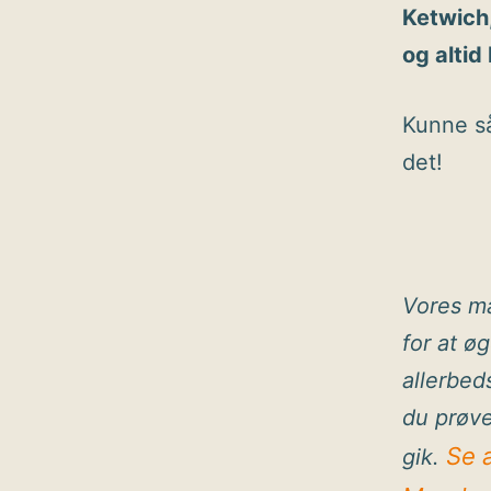
Ketwich,
og altid
Kunne så
det!
Vores ma
for at ø
allerbed
du prøve
Se 
gik.