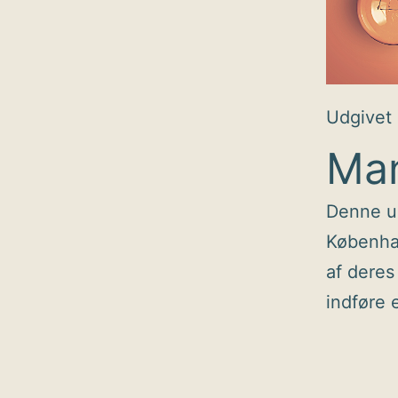
Udgivet
Man
Denne ug
Københav
af deres
indføre 