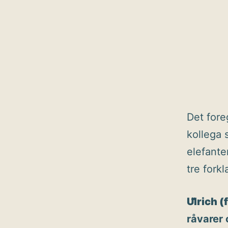
Det fore
kollega 
elefante
tre forkl
Ulrich (
råvarer 