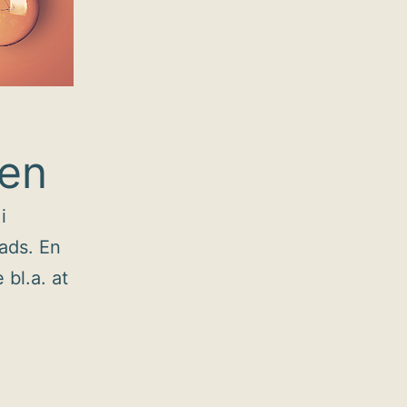
den
i
ads. En
 bl.a. at