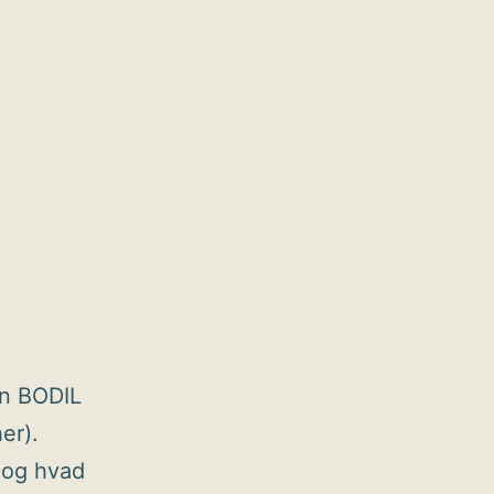
en BODIL
er).
 og hvad