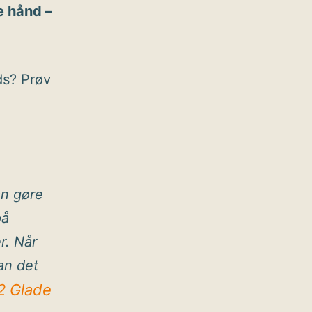
e hånd –
ds? Prøv
an gøre
på
r. Når
an det
2 Glade