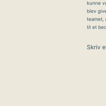
kunne væ
blev giv
teamet, 
til et be
Skriv 