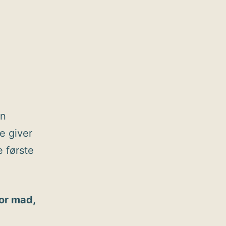
en
e giver
e første
for mad,