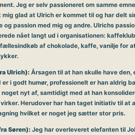
ent. Jeg er selv passioneret om samme emne,
t mig glad at Ulrich er kommet til og har delt si
e og passion med mig og andre. Ulrichs passio
erede nået langt ud i organisationen: kaffeklub
 fællesindkøb af chokolade, kaffe, vanilje for 
tykker.
ra Ulrich):
Årsagen til at han skulle have den, e
d er i godt humør, professionelt er han aldrig b
 noget nyt af, samtidigt med at han konsolider
virker. Herudover har han taget initiativ til at 
gning hvilket er noget jeg sætter stor pris.
ra Søren):
Jeg har overleveret elefanten til J