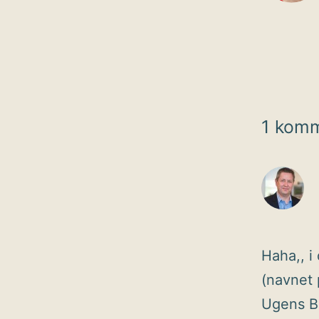
1 kom
Haha,, i
(navnet 
Ugens Bo