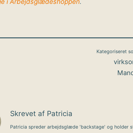
e i Arbejdsglædeshoppen
.
Kategoriseret 
virks
Mand
Skrevet af Patricia
Patricia spreder arbejdsglæde 'backstage' og holder s