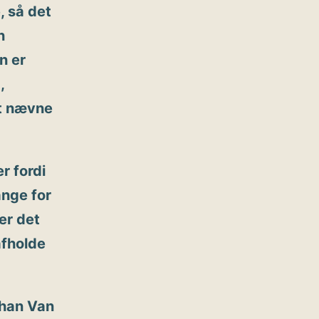
 så det
n
n er
,
at nævne
r fordi
ange for
er det
afholde
ohan Van