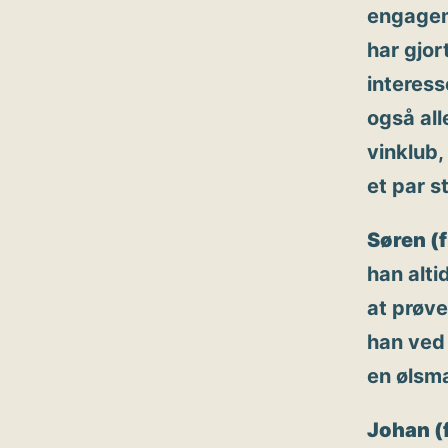
engagem
har gjor
interess
også all
vinklub,
et par s
Søren (f
han alti
at prøve
han ved 
en ølsma
Johan (f