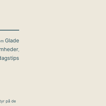
Glade
som
omheder
,
agstips
tyr på de