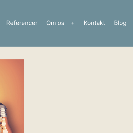
Referencer
Om os
Kontakt
Blog
bn
Åbn
enu
menu