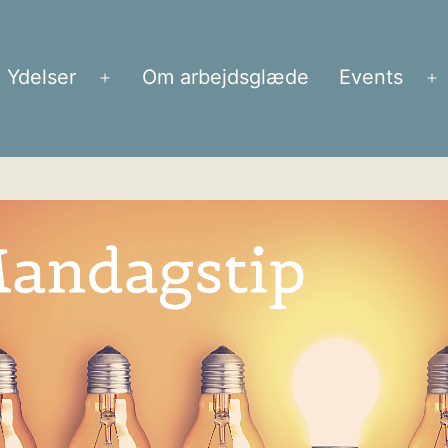
Ydelser
Om arbejdsglæde
Events
Åbn
Å
menu
m