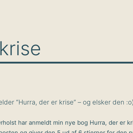
krise
der “Hurra, der er krise” – og elsker den :o
rholst har anmeldt min nye bog Hurra, der er kri
posten og giver den 5 ud af 6 stjerner for den p