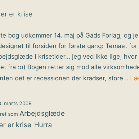
:o
er er krise
e bog udkommer 14. maj på Gads Forlag, og je
 designet til forsiden for første gang: Temaet fo
rbejdsglæde i krisetider… jeg ved ikke lige, hvor
t fra :o) Bogen retter sig mod alle virksomheder
Læ
nten det er recessionen der kradser, store…
0. marts 2009
Arbejdsglæde
eret som
er er krise
Hurra
,