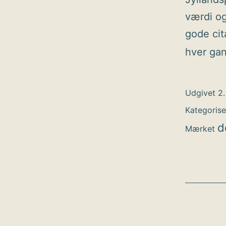
værdi og
gode cit
hver ga
Udgivet
2.
Kategoris
d
Mærket