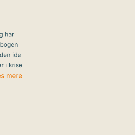
)
g har
r bogen
 den ide
 i krise
Hurra,
s mere
der
er
krise