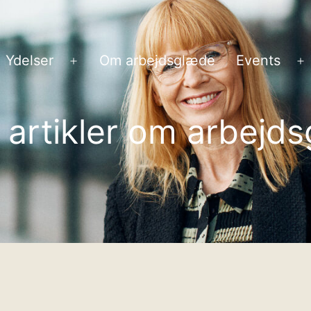
Ydelser
Om arbejdsglæde
Events
Åbn
Å
menu
m
 artikler om arbejd