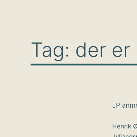
Tag:
der er 
JP anmel
Henrik Ø
Jyllands