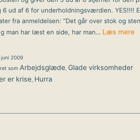
 6 ud af 6 for underholdningsværdien. YES!!!! E
ater fra anmeldelsen: “Det går over stok og ste
J
Læs mere
ng man har læst en side, har man…
a
“
 juni 2009
d
Arbejdsglæde
Glade virksomheder
eret som
,
e
er er krise
Hurra
,
k
–
o
e
d