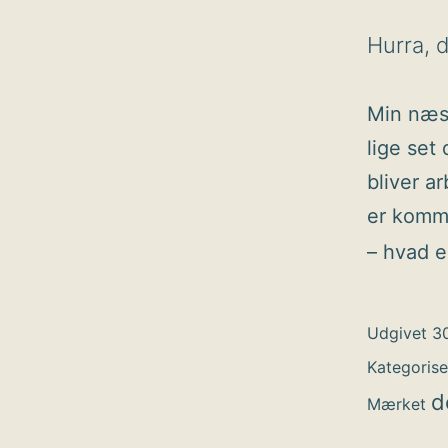
Hurra, d
Min næst
lige set
bliver a
er komme
– hvad e
Udgivet
3
Kategoris
d
Mærket