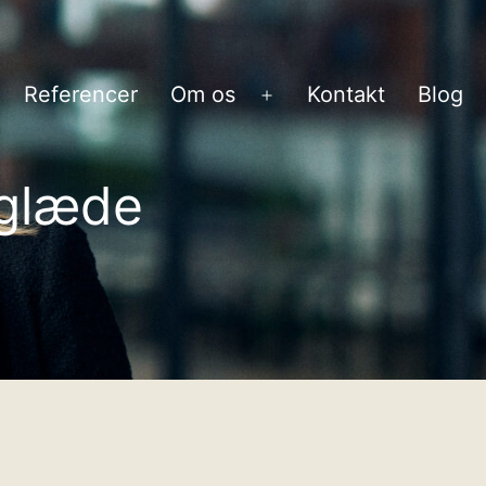
Referencer
Om os
Kontakt
Blog
bn
Åbn
enu
menu
sglæde