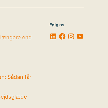
Følg os
LinkedIn
Facebook
Instagram
YouTube
r længere end
en: Sådan får
bejdsglæde