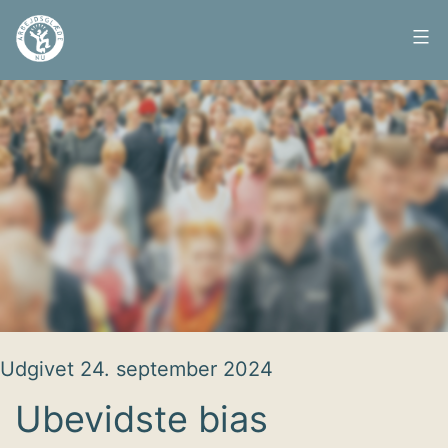
Fortsæt
til
Arbejdsglæde
indhold
nu
Udgivet
24. september 2024
Ubevidste bias