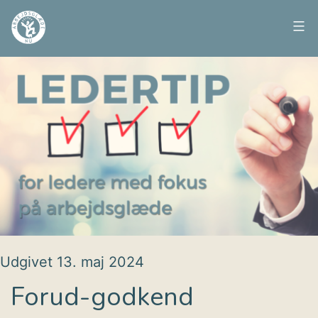
Fortsæt
til
Arbejdsglæde
indhold
nu
Udgivet
13. maj 2024
Forud-godkend