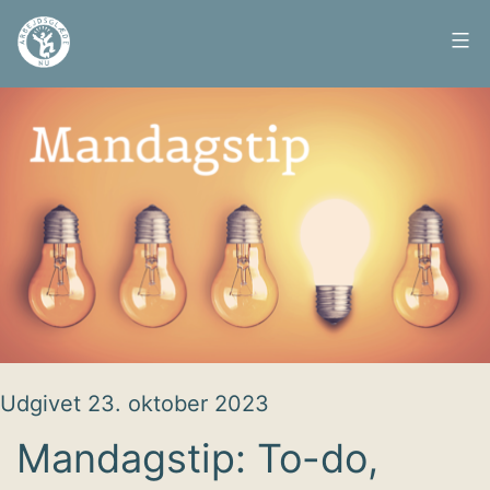
Fortsæt
til
Arbejdsglæde
indhold
nu
Udgivet
23. oktober 2023
Mandagstip: To-do,