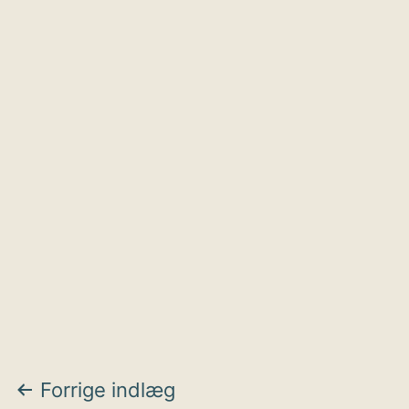
Indlægsnavigation
Forrige indlæg