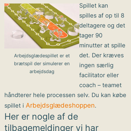
Spillet kan
spilles af op til 8
deltagere og det
tager 90
minutter at spille
det. Der kræves
Arbejdsglædespillet er et
brætspil der simulerer en
ingen særlig
arbejdsdag
facilitator eller
coach – teamet
håndterer hele processen selv. Du kan købe
Arbejdsglædeshoppen
spillet i
.
Her er nogle af de
tilbagemeldinger vi har