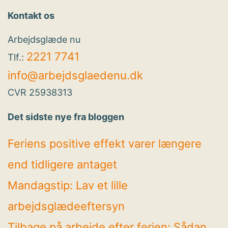
Kontakt os
Arbejdsglæde nu
2221 7741
Tlf.:
info@arbejdsglaedenu.dk
CVR 25938313
Det sidste nye fra bloggen
Feriens positive effekt varer længere
end tidligere antaget
Mandagstip: Lav et lille
arbejdsglædeeftersyn
Tilbage på arbejde efter ferien: Sådan