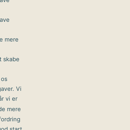
have
have
be mere
at skabe
 os
aver. Vi
r vi er
åde mere
fordring
god start