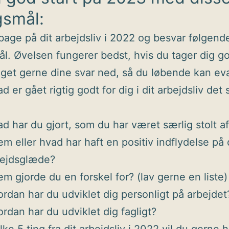
gsmål:
bage på dit arbejdsliv i 2022 og besvar følgend
l. Øvelsen fungerer bedst, hvis du tager dig go
get gerne dine svar ned, så du løbende kan ev
d er gået rigtig godt for dig i dit arbejdsliv det 
d har du gjort, som du har været særlig stolt a
m eller hvad har haft en positiv indflydelse på 
bejdsglæde?
m gjorde du en forskel for? (lav gerne en liste)
rdan har du udviklet dig personligt på arbejdet
rdan har du udviklet dig fagligt?