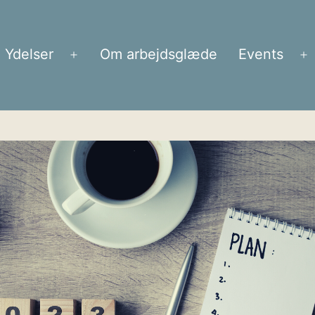
Ydelser
Om arbejdsglæde
Events
Åbn
Å
menu
m