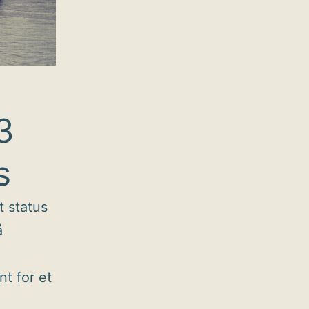
3
s
t status
å
t for et