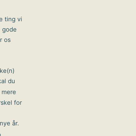
 ting vi
e gode
r os
lke(n)
kal du
e mere
rskel for
nye år.
e