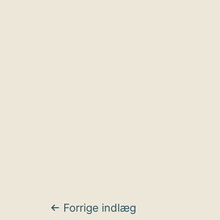
Indlægsnavigat
Forrige indlæg