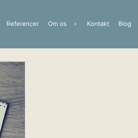
Referencer
Om os
Kontakt
Blog
bn
Åbn
enu
menu