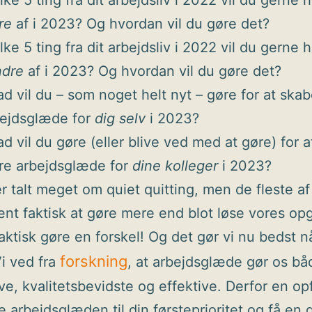
lke 5 ting fra dit arbejdsliv i 2022 vil du gerne 
re
af i 2023? Og hvordan vil du gøre det?
lke 5 ting fra dit arbejdsliv i 2022 vil du gerne 
ndre
af i 2023? Og hvordan vil du gøre det?
d vil du – som noget helt nyt – gøre for at ska
bejdsglæde for
dig selv
i 2023?
d vil du gøre (eller blive ved med at gøre) for 
re arbejdsglæde for
dine kolleger
i 2023?
er talt meget om quiet quitting, men de fleste af
ent faktisk at gøre mere end blot løse vores opg
faktisk gøre en forskel! Og det gør vi nu bedst nå
forskning
Vi ved fra
, at arbejdsglæde gør os b
ve, kvalitetsbevidste og effektive. Derfor en op
re arbejdsglæden til din førsteprioritet og få en 