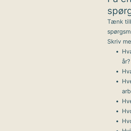
spør
Tænk til
spørgsmå
Skriv me
Hva
år?
Hva
Hve
ar
Hve
Hvo
Hvo