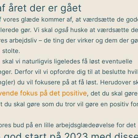
f året der er gået
 vores glæde kommer af, at værdsætte de gode
llerede gør. Vi skal
også
huske at værdsætte d
ores arbejdsliv – de ting der virker og dem der gø
 stolte.
skal vi naturligvis ligeledes få løst eventuelle
ger. Derfor vil vi opfordre dig til at beslutte hvi
ng(er) du vil fokusere på at få løst. Herudover s
vende fokus på det positive
, det du skal gør
t du skal gøre som du tror vil gøre en positiv fo
ores bud på en lille arbejdsglædeøvelse for det 
 god start på 2023 med diss