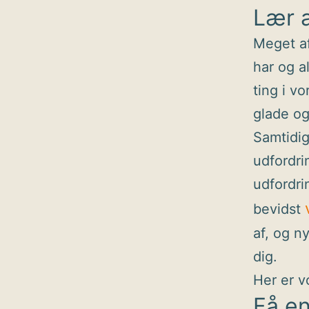
Lær a
Meget af
har og a
ting i v
glade og
Samtidig 
udfordrin
udfordri
bevidst
af, og ny
dig.
Her er v
Få en