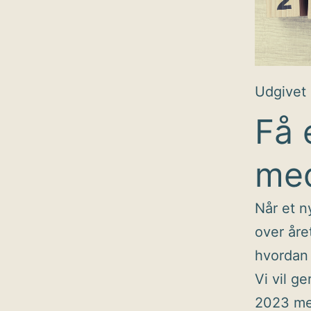
Udgivet
Få 
med
Når et ny
over åre
hvordan 
Vi vil g
2023 me