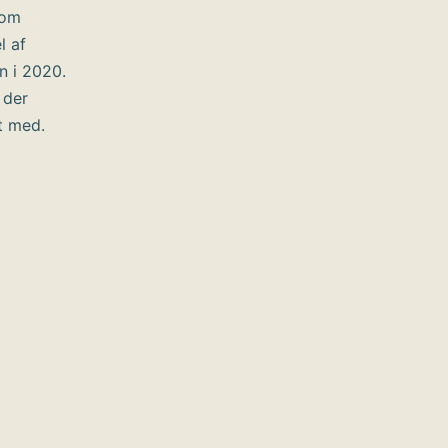
som
l af
n i 2020.
 der
t med.