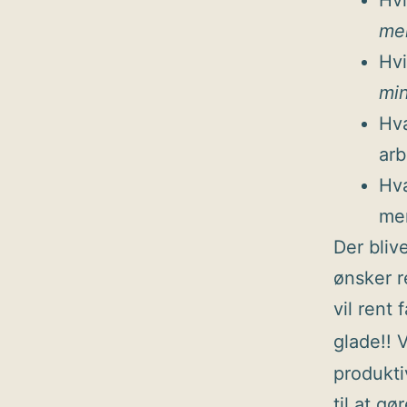
Hvi
me
Hvi
mi
Hva
ar
Hva
me
Der bliv
ønsker r
vil rent 
glade!! 
produkti
til at gø