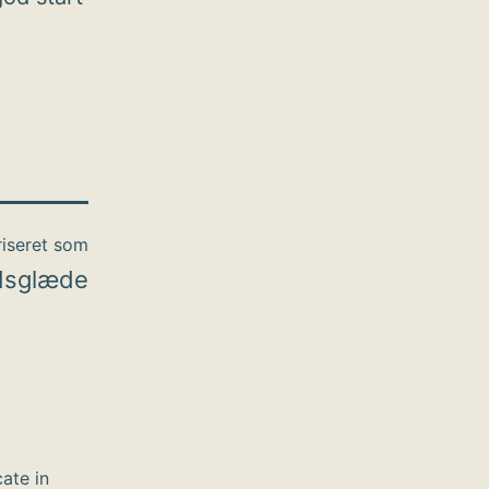
iseret som
dsglæde
cate in