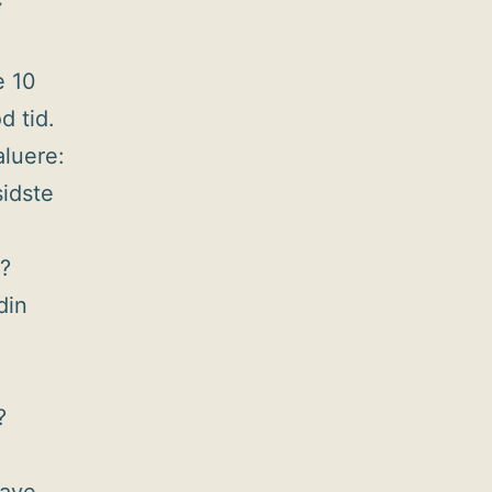
e 10
d tid.
aluere:
sidste
f?
din
?