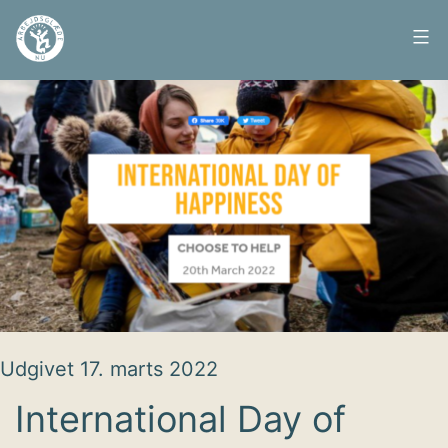
Fortsæt
til
Arbejdsglæde
indhold
nu
Udgivet
17. marts 2022
International Day of