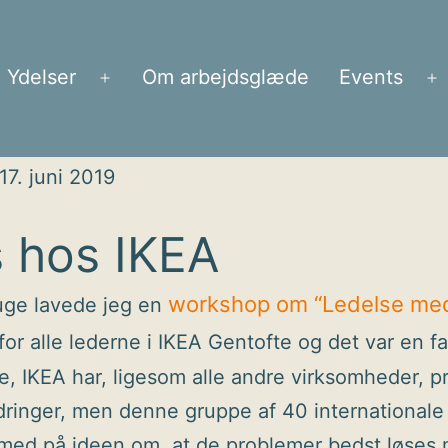
Ydelser
Om arbejdsglæde
Events
Åbn
Å
menu
m
17. juni 2019
 hos IKEA
workshop om “Ledelse me
 uge lavede jeg en
for alle lederne i IKEA Gentofte og det var en fa
e, IKEA har, ligesom alle andre virksomheder, 
dringer, men denne gruppe af 40 internationale
 med på ideen om, at de problemer bedst løses