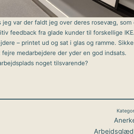
jeg var der faldt jeg over deres rosevæg, som e
tiv feedback fra glade kunder til forskellige IK
dere – printet ud og sat i glas og ramme. Sikk
 fejre medarbejdere der yder en god indsats.
arbejdsplads noget tilsvarende?
Kategor
Anerk
Arbejdsglæd