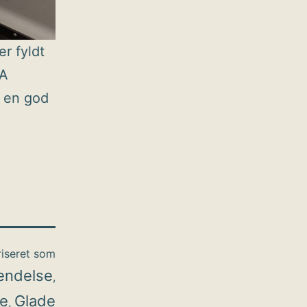
r fyldt
EA
e en god
iseret som
endelse
,
e
Glade
,