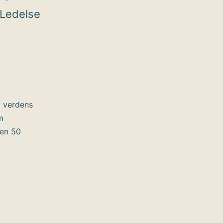
Ledelse
f verdens
m
ten 50