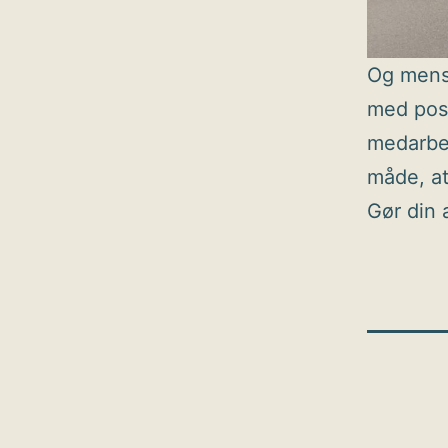
Og mens 
med posi
medarbej
måde, at
Gør din 