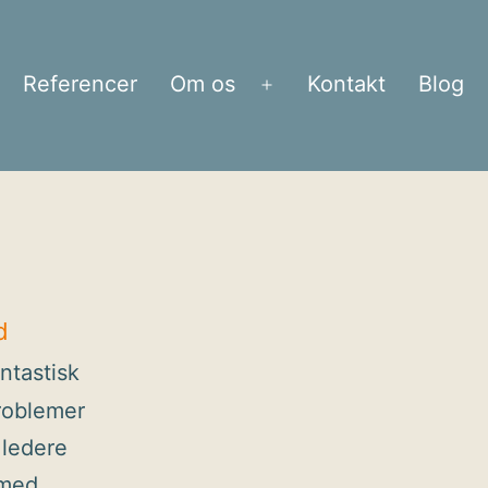
Referencer
Om os
Kontakt
Blog
bn
Åbn
enu
menu
d
ntastisk
problemer
 ledere
 med