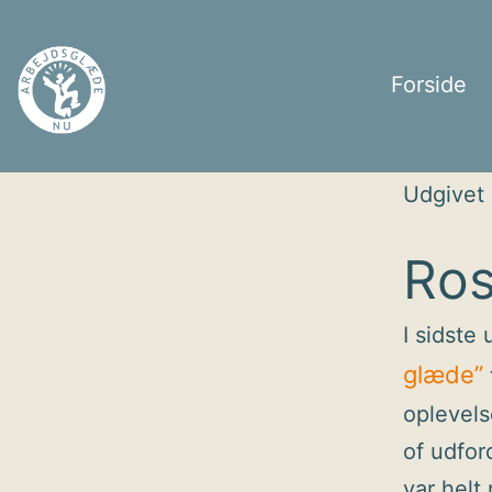
Fortsæt
til
Forside
indhold
Arbejdsglæde
Udgivet
nu
Ros
I sidste
glæde”
oplevels
of udfor
var helt