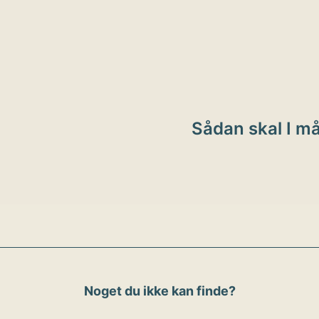
ion
Sådan skal I m
Noget du ikke kan finde?