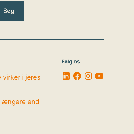
Følg os
LinkedIn
Facebook
Instagram
YouTube
virker i jeres
r længere end