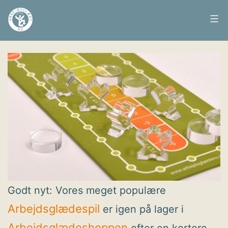
Fortsæt
til
Arbejdsglæde
Udgivet
7. juni 2018
indhold
nu
Godt nyt: Vores meget populære
Arbejdsglædespil
er igen på lager i
Arbejdsglædeshoppen
efter en kortere