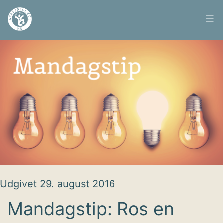
Fortsæt
til
Arbejdsglæde
indhold
nu
Udgivet
29. august 2016
Mandagstip: Ros en