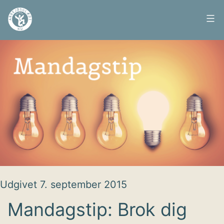
Fortsæt
til
Arbejdsglæde
indhold
nu
Udgivet
7. september 2015
Mandagstip: Brok dig