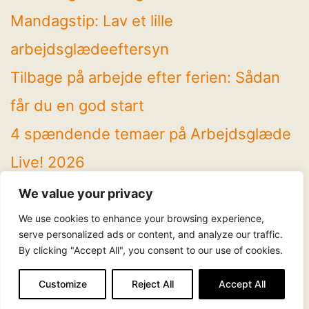
Mandagstip: Lav et lille
arbejdsglædeeftersyn
Tilbage på arbejde efter ferien: Sådan
får du en god start
4 spændende temaer på Arbejdsglæde
Live! 2026
Mandagstip: Brug sommeren til at rydde
We value your privacy
op
We use cookies to enhance your browsing experience,
serve personalized ads or content, and analyze our traffic.
By clicking "Accept All", you consent to our use of cookies.
Følg os
LinkedIn
Facebook
Instagram
YouTube
Customize
Reject All
Accept All