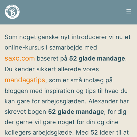
Fortsæt
til
Arbejdsglæde
Udgivet
10. november 2014
indhold
nu
Som noget ganske nyt introducerer vi nu et
online-kursus i samarbejde med
saxo.com
baseret på
52 glade mandage
.
Du kender sikkert allerede vores
mandagstips
, som er små indlæg på
bloggen med inspiration og tips til hvad du
kan gøre for arbejdsglæden. Alexander har
skrevet bogen
52 glade mandage
, for dig
der gerne vil gøre noget for din og dine
kollegers arbejdsglæde. Med 52 ideer til at