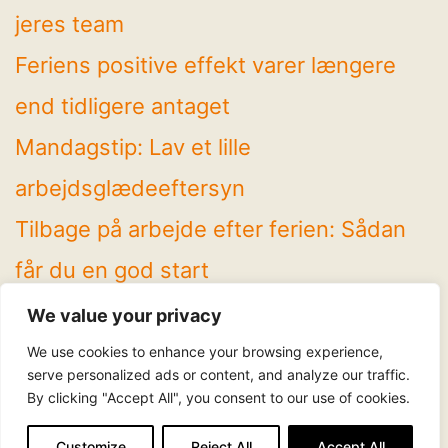
jeres team
Feriens positive effekt varer længere
end tidligere antaget
Mandagstip: Lav et lille
arbejdsglædeeftersyn
Tilbage på arbejde efter ferien: Sådan
får du en god start
4 spændende temaer på Arbejdsglæde
We value your privacy
Live! 2026
We use cookies to enhance your browsing experience,
serve personalized ads or content, and analyze our traffic.
By clicking "Accept All", you consent to our use of cookies.
Følg os
LinkedIn
Facebook
Instagram
YouTube
Customize
Reject All
Accept All