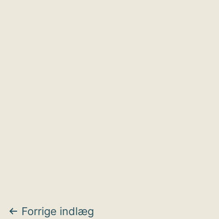
Indlægsnavigation
Forrige indlæg