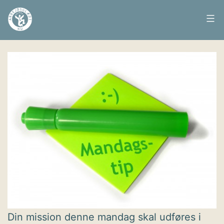
Fortsæt
til
Arbejdsglæde
Udgivet
24. januar 2011
indhold
nu
Din mission denne mandag skal udføres i