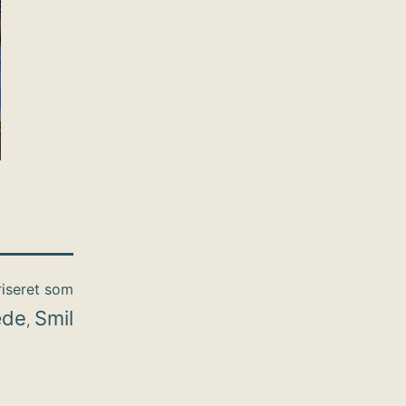
iseret som
æde
Smil
,