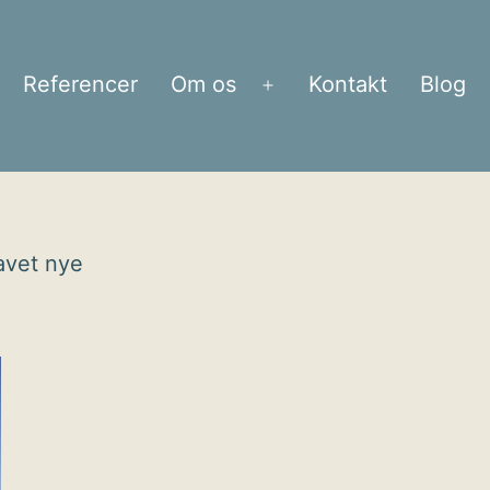
Referencer
Om os
Kontakt
Blog
bn
Åbn
enu
menu
lavet nye