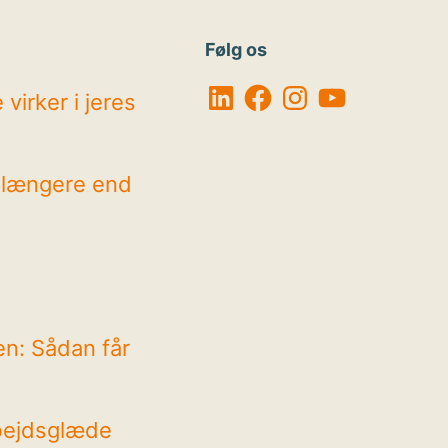
Følg os
LinkedIn
Facebook
Instagram
YouTube
virker i jeres
r længere end
en: Sådan får
bejdsglæde