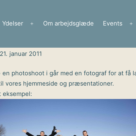
Ydelser
Om arbejdsglæde
Events
Åbn
Å
menu
m
21. januar 2011
 en photoshoot i går med en fotograf for at få 
 til vores hjemmeside og præsentationer.
t eksempel: