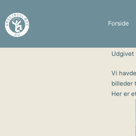
Fortsæt
til
Forside
indhold
Arbejdsglæde
Udgivet
nu
Vi havde
billeder
Her er e