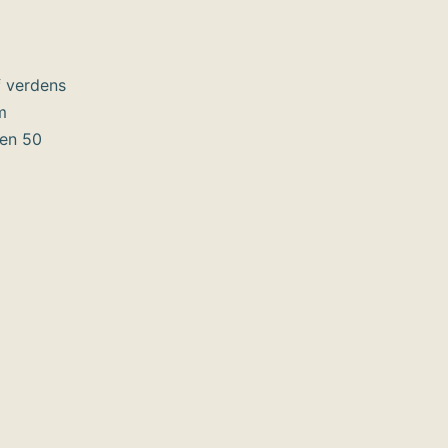
f verdens
m
ten 50