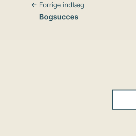
Indlægsnavigat
Forrige indlæg
Bogsucces