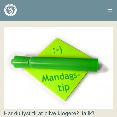
Fortsæt
til
Arbejdsglæde
Udgivet
31. januar 2011
indhold
nu
Har du lyst til at blive klogere? Ja ik’!