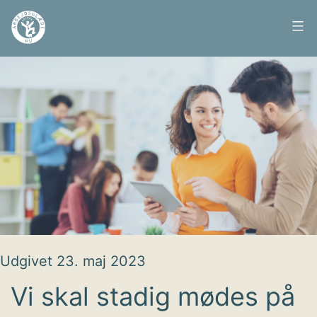
Fortsæt
til
Arbejdsglæde
indhold
nu
Udgivet
23. maj 2023
Vi skal stadig mødes på