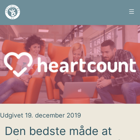
Fortsæt
til
Arbejdsglæde
indhold
nu
Udgivet
19. december 2019
Den bedste måde at